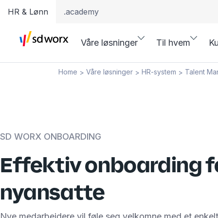
HR & Lønn
.academy
Våre løsninger
Til hvem
Ku
Home
Våre løsninger
HR-system
Talent M
>
>
>
SD WORX ONBOARDING
Effektiv onboarding f
nyansatte
Nye medarbeidere vil føle seg velkomne med et enkel