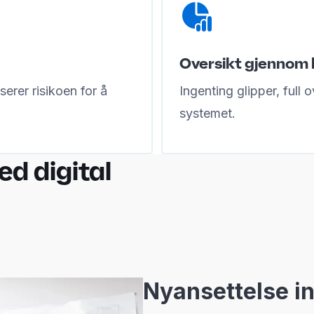
Oversikt gjennom 
erer risikoen for å
Ingenting glipper, full o
systemet.
d digital
g
Nyansettelse i