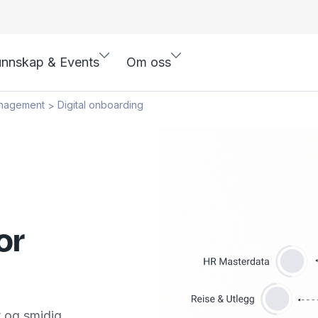
nnskap & Events
Om oss
anagement
Digital onboarding
>
or
t og smidig