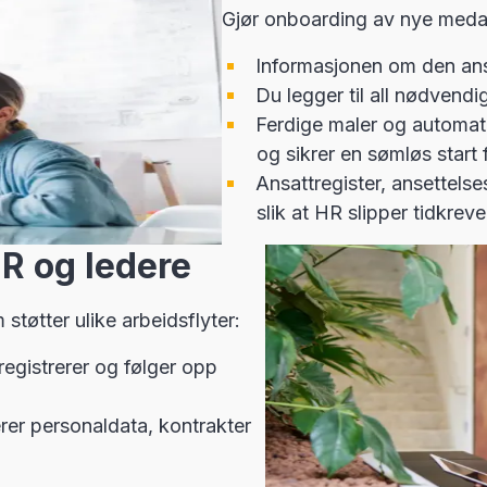
Gjør onboarding av nye medar
Informasjonen om den ansa
Du legger til all nødvendi
Ferdige maler og automati
og sikrer en sømløs start
Ansattregister, ansettels
slik at HR slipper tidkre
R og ledere
støtter ulike arbeidsflyter:
egistrerer og følger opp
er personaldata, kontrakter