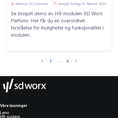
Webinar On-Demand
Innspilt
fredag 14. februar 2025
Se innspilt demo av HR-modulen SD Worx
Perform. Her får du en overordnet
forståelse for muligheter og funksjonalitet i
modulen.
1
…
4
More
Våre løsninger
Lønn
HR-system