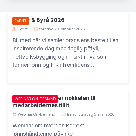
Bobler & Byrå 2026
EVENT
Event
torsdag 29. oktober 2026
Bli med når vi samler bransjens beste til en
inspirerende dag med faglig påfyll,
nettverksbygging og innsikt i hva som
former lønn og HR i fremtidens
byråhverdag.
Lønnsprosessen er nøkkelen til
WEBINAR ON-DEMAND
medarbeidernes tillit
Webinar On-Demand
Innspilt
tirsdag 5. mai 2026
Webinar om hvordan korrekt
lønnshåndtering påvirker