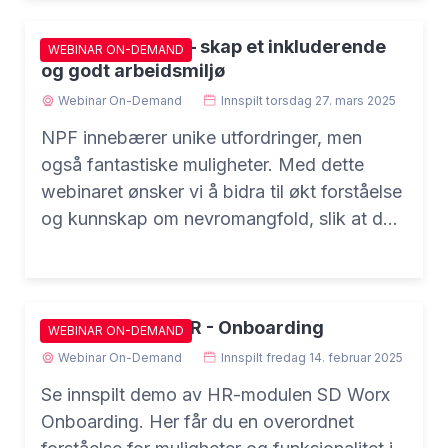
Nevrodiversitet – skap et inkluderende
WEBINAR ON-DEMAND
og godt arbeidsmiljø
Webinar On-Demand
Innspilt
torsdag 27. mars 2025
NPF innebærer unike utfordringer, men
også fantastiske muligheter. Med dette
webinaret ønsker vi å bidra til økt forståelse
og kunnskap om nevromangfold, slik at du
kan skape en inkluderende arbeidsplass
som verdsetter og drar nytte av
medarbeidernes ulike styrker.
Demo SD Worx HR - Onboarding
WEBINAR ON-DEMAND
Webinar On-Demand
Innspilt
fredag 14. februar 2025
Se innspilt demo av HR-modulen SD Worx
Onboarding. Her får du en overordnet