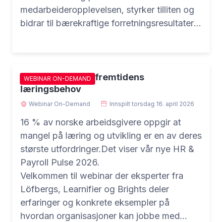
medarbeideropplevelsen, styrker tilliten og
bidrar til bærekraftige forretningsresultater.
Du får innsikt i hvordan en moderne,
medarbeidersentrert lønnsfunksjon kan
utvikles fra å være en støttefunksjon til å bli
en strategisk verdiskaper – både for HR og
Slik kan HR møte fremtidens
WEBINAR ON-DEMAND
læringsbehov
ledelsen.
Webinar On-Demand
Innspilt
torsdag 16. april 2026
16 % av norske arbeidsgivere oppgir at
mangel på læring og utvikling er en av deres
største utfordringer.Det viser vår nye HR &
Payroll Pulse 2026.
Velkommen til webinar der eksperter fra
Löfbergs, Learnifier og Brights deler
erfaringer og konkrete eksempler på
hvordan organisasjoner kan jobbe med