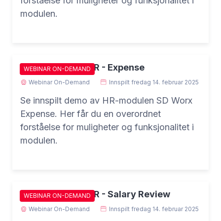
forståelse for muligheter og funksjonalitet i
modulen.
Demo SD Worx HR - Expense
WEBINAR ON-DEMAND
Webinar On-Demand
Innspilt
fredag 14. februar 2025
Se innspilt demo av HR-modulen SD Worx
Expense. Her får du en overordnet
forståelse for muligheter og funksjonalitet i
modulen.
Demo SD Worx HR - Salary Review
WEBINAR ON-DEMAND
Webinar On-Demand
Innspilt
fredag 14. februar 2025