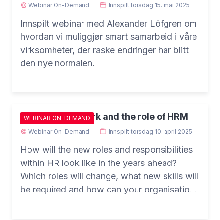
Webinar On-Demand
Innspilt
torsdag 15. mai 2025
Innspilt webinar med Alexander Löfgren om
hvordan vi muliggjør smart samarbeid i våre
virksomheter, der raske endringer har blitt
den nye normalen.
The future of work and the role of HRM
WEBINAR ON-DEMAND
Webinar On-Demand
Innspilt
torsdag 10. april 2025
How will the new roles and responsibilities
within HR look like in the years ahead?
Which roles will change, what new skills will
be required and how can your organisation
gear-up to stay future proof?