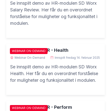
Se innspilt demo av HR-modulen SD Worx
Salary Review. Her får du en overordnet
forståelse for muligheter og funksjonalitet i
modulen.
Demo SD Worx HR - Health
WEBINAR ON-DEMAND
Webinar On-Demand
Innspilt
fredag 14. februar 2025
Se innspilt demo av HR-modulen SD Worx
Health. Her får du en overordnet forståelse
for muligheter og funksjonalitet i modulen.
Demo SD Worx HR - Perform
WEBINAR ON-DEMAND