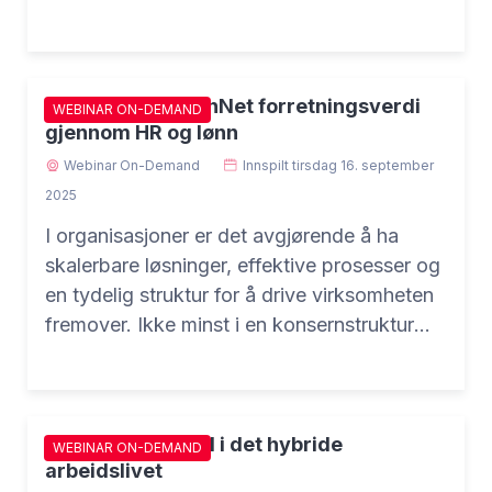
kontinuerlig læring og møte fremtidens
behov.
Slik skaper NetOnNet forretningsverdi
WEBINAR ON-DEMAND
gjennom HR og lønn
Webinar On-Demand
Innspilt
tirsdag 16. september
2025
I organisasjoner er det avgjørende å ha
skalerbare løsninger, effektive prosesser og
en tydelig struktur for å drive virksomheten
fremover. Ikke minst i en konsernstruktur
med flere selskaper. Men hvordan skaper
du reell forretningsverdi gjennom HR og
lønn? Få innsikt fra NetOnNet om hvordan
felles systemer i konsernet ble en strategisk
Smart samarbeid i det hybride
WEBINAR ON-DEMAND
arbeidslivet
fordel.