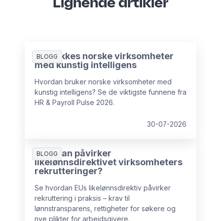
Lignende artikler
Slik lykkes norske virksomheter
BLOGG
med kunstig intelligens
Hvordan bruker norske virksomheter med
kunstig intelligens? Se de viktigste funnene fra
HR & Payroll Pulse 2026.
30-07-2026
Hvordan påvirker
BLOGG
likelønnsdirektivet virksomheters
rekrutteringer?
Se hvordan EUs likelønnsdirektiv påvirker
rekruttering i praksis – krav til
lønnstransparens, rettigheter for søkere og
nye plikter for arbeidsgivere.