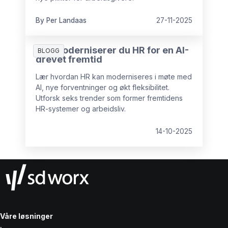
By Per Landaas
27-11-2025
Slik moderniserer du HR for en AI-
BLOGG
drevet fremtid
Lær hvordan HR kan moderniseres i møte med
AI, nye forventninger og økt fleksibilitet.
Utforsk seks trender som former fremtidens
HR-systemer og arbeidsliv.
14-10-2025
Våre løsninger