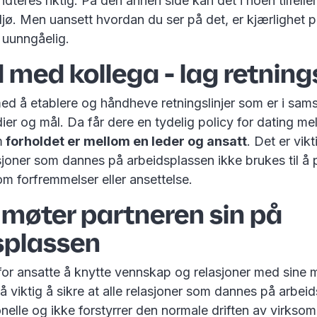
teres riktig. På den annen side kan det i noen tilfelle
ljø. Men uansett hvordan du ser på det, er kjærlighet 
 uunngåelig.
 med kollega - lag retnings
ed å etablere og håndheve retningslinjer som er i sa
ier og mål. Da får dere en tydelig policy for dating me
m
forholdet er mellom en leder og ansatt
. Det er vikt
sjoner som dannes på arbeidsplassen ikke brukes til å 
om forfremmelser eller ansettelse.
møter partneren sin på
splassen
 for ansatte å knytte vennskap og relasjoner med sine
 viktig å sikre at alle relasjoner som dannes på arbei
nelle og ikke forstyrrer den normale driften av virkso