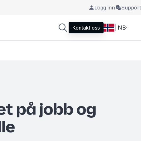
Logg inn
Support
| NB
Kontakt oss
et på jobb og
lle