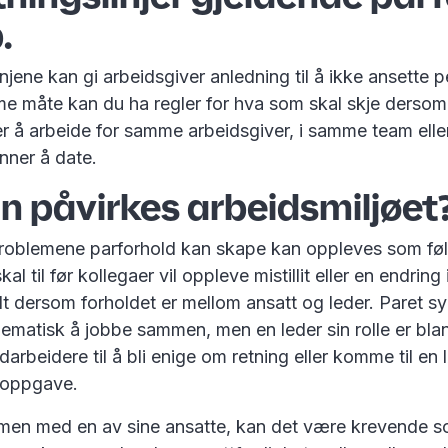
.
injene kan gi arbeidsgiver anledning til å ikke ansette 
e måte kan du ha regler for hva som skal skje dersom t
er å arbeide for samme arbeidsgiver, i samme team ell
nner å date.
n påvirkes arbeidsmiljøet
oblemene parforhold kan skape kan oppleves som føl
l til før kollegaer vil oppleve mistillit eller en endring
lt dersom forholdet er mellom ansatt og leder. Paret s
lematisk å jobbe sammen, men en leder sin rolle er bla
arbeidere til å bli enige om retning eller komme til en 
r oppgave.
men med en av sine ansatte, kan det være krevende s