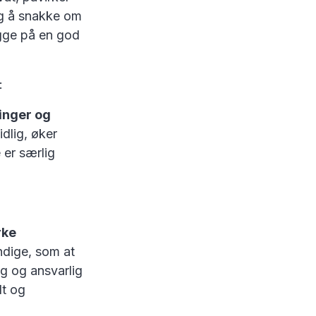
ig å snakke om
egge på en god
:
inger og
idlig, øker
 er særlig
rke
ndige, som at
ig og ansvarlig
dt og