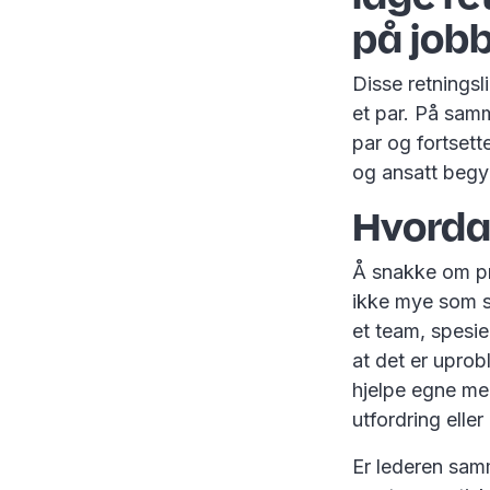
på jobb
Disse retningsl
et par. På samm
par og fortsett
og ansatt begy
Hvorda
Å snakke om pr
ikke mye som ska
et team, spesie
at det er uprob
hjelpe egne med
utfordring elle
Er lederen sam