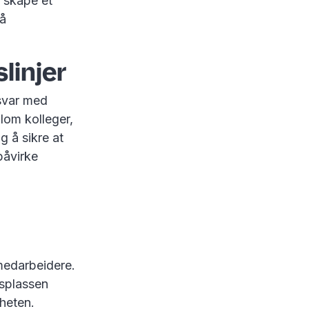
r skape et
på
linjer
msvar med
llom kolleger,
ig å sikre at
påvirke
 medarbeidere.
dsplassen
mheten.