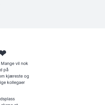
e❤
. Mange vil nok
ld på
som kjæreste og
ige kollegaer
idsplass