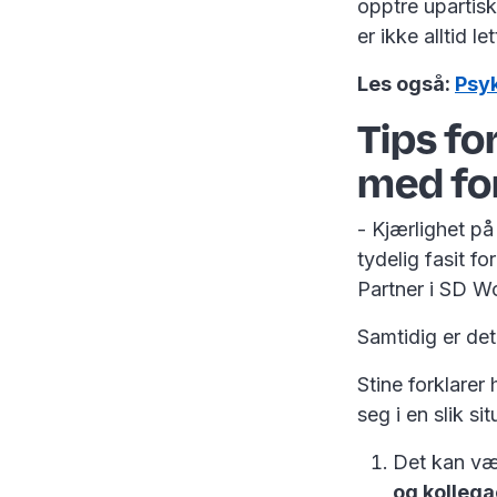
opptre upartis
er ikke alltid l
Les også:
Psyk
Tips fo
med fo
- Kjærlighet p
tydelig fasit f
Partner i SD W
Samtidig er det
Stine forklare
seg i en slik si
Det kan væ
og kollega