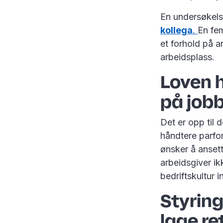
En undersøkels
kollega
.
En fe
et forhold på a
arbeidsplass.
Loven h
på job
Det er opp til d
håndtere parfor
ønsker å ansett
arbeidsgiver ik
bedriftskultur i
Styring
lage re