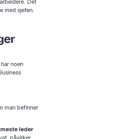
arbeidere. Det
ste med sjefen.
ger
 har noen
 Business
om man befinner
rmeste leder
vat, påvirker