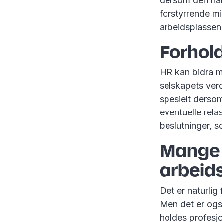
dersom den hånd
forstyrrende mi
arbeidsplassen
Forhold
HR kan bidra m
selskapets verd
spesielt derso
eventuelle rela
beslutninger, s
Mange 
arbeid
Det er naturlig
Men det er også
holdes profesjo