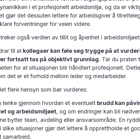
namikken i et profesjonelt arbeidsmiljø, og da er vikt
t gjør det dessuten lettere for arbeidsgiver å tilrettel
lare forventninger for veien videre.
reker også verdien av tillit og åpenhet i arbeidsmiljøet
ar til at
kollegaer kan føle seg trygge på at vurder
er fortsatt tas på objektivt grunnlag
. Tar du praten t
eten for at situasjonen blir håndtert profesjonelt. Dette
om det er et forhold mellom leder og medarbeider.
r det flere hensyn som bør vurderes:
 å tenke gjennom hvordan et eventuelt
brudd kan påvi
et og arbeidsmiljøet
, og om endringer kan bli nødve
ne bytter team, avdeling eller ansvarsområde. En rydd
i slike situasjoner gjør det lettere å opprettholde et go
t samarbeid.