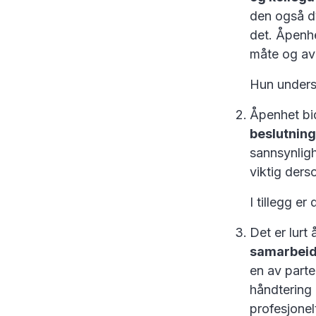
den også dy
det. Åpenhe
måte og avk
Hun underst
Åpenhet bidr
beslutning
sannsynligh
viktig ders
I tillegg e
Det er lurt
samarbeid
en av parte
håndtering 
profesjonel