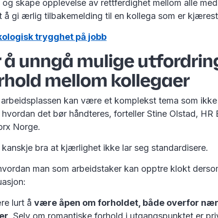
k og skape opplevelse av rettferdighet mellom alle med
ett å gi ærlig tilbakemelding til en kollega som er kjære
ologisk trygghet på jobb
r å unngå mulige utfordrin
rhold mellom kollegaer
å arbeidsplassen kan være et komplekst tema som ikke
or hvordan det bør håndteres, forteller Stine Olstad, HR
orx Norge.
 kanskje bra at kjærlighet ikke lar seg standardisere.
r hvordan man som arbeidstaker kan opptre klokt ders
tuasjon:
re lurt å
være åpen om forholdet, både overfor næ
er
. Selv om romantiske forhold i utgangspunktet er pri