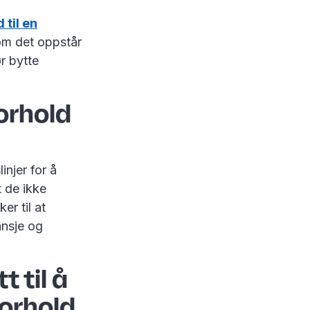
 til en
om det oppstår
r bytte
orhold
injer for å
t de ikke
r til at
ansje og
t til å
forhold