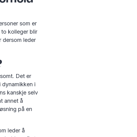
personer som er
o kolleger blir
er dersom leder
?
somt. Det er
 i dynamikken i
yns kanskje selv
nt annet å
løsning på en
om leder å