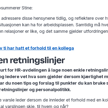
ppsummerer Stine:
å adressere disse hensynene tidlig, og reflektere over h
ituasjonen kan ha for arbeidsplassen. Samtidig må hv
gen relasjoner er like, og det samme gjelder utfordring
v ti har hatt et forhold til en kollega
n retningslinjer
urt for HR-avdelingen å lage noen enkle retningslinj
og ledere vet hva som gjelder dersom kjærlighet 
ar du noen tips og forslag til punkter du kan bruke
 retningslinjer og personalpolitikk.
e varsle leder dersom de innleder et forhold med en ko
l varslingen skje, til hvem og når?