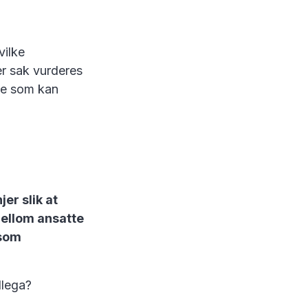
vilke
er sak vurderes
ene som kan
er slik at
mellom ansatte
 som
llega?