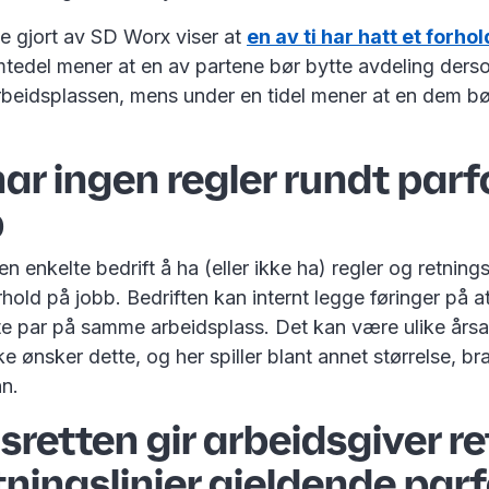
e gjort av SD Worx viser at
en av ti har hatt et forhold
mtedel mener at en av partene bør bytte avdeling ders
rbeidsplassen, mens under en tidel mener at en dem bø
ar ingen regler rundt parf
b
en enkelte bedrift å ha (eller ikke ha) regler og retningsl
hold på jobb. Bedriften kan internt legge føringer på a
e par på samme arbeidsplass. Det kan være ulike årsake
ke ønsker dette, og her spiller blant annet størrelse, br
nn.
sretten gir arbeidsgiver ret
tningslinjer gjeldende par