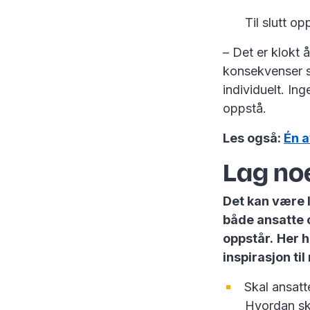
Til slutt o
– Det er klokt 
konsekvenser s
individuelt. In
oppstå.
Les også:
Én a
Lag noe
Det kan være l
både ansatte 
oppstår.
Her h
inspirasjon til
Skal ansatt
Hvordan ska