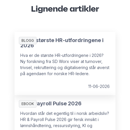
Lignende artikler
De 10 største HR-utfordringene i
BLOGG
2026
Hva er de største HR-utfordringene i 2026?
Ny forskning fra SD Worx viser at turnover,
trivsel, rekruttering og digitalisering står øverst
på agendaen for norske HR-ledere.
11-06-2026
HR & Payroll Pulse 2026
EBOOK
Hvordan står det egentlig til i norsk arbeidsliv?
HR & Payroll Pulse 2026 gir fersk innsikt i
lønnshåndtering, ressursstyring, KI og