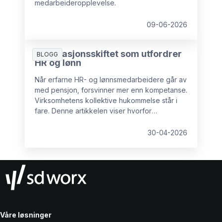
medarbeideropplevelse.
09-06-2026
Generasjonsskiftet som utfordrer
BLOGG
HR og lønn
Når erfarne HR- og lønnsmedarbeidere går av
med pensjon, forsvinner mer enn kompetanse.
Virksomhetens kollektive hukommelse står i
fare. Denne artikkelen viser hvorfor
kunnskapstap er en reell risiko, hvilke
konsekvenser det får, og hva organisasjoner
30-04-2026
kan gjøre for å sikre kritisk erfaring før det er
for sent.
Våre løsninger