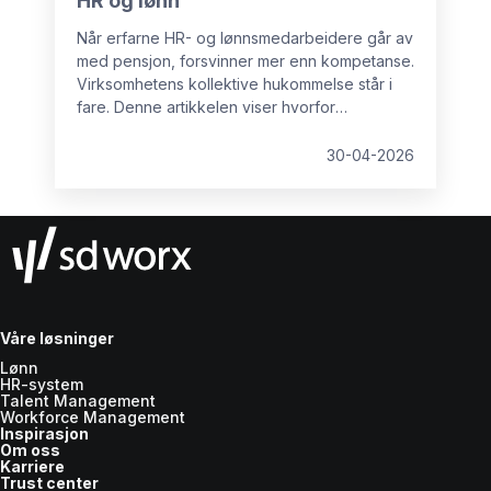
HR og lønn
Når erfarne HR- og lønnsmedarbeidere går av
med pensjon, forsvinner mer enn kompetanse.
Virksomhetens kollektive hukommelse står i
fare. Denne artikkelen viser hvorfor
kunnskapstap er en reell risiko, hvilke
konsekvenser det får, og hva organisasjoner
30-04-2026
kan gjøre for å sikre kritisk erfaring før det er
for sent.
Våre løsninger
Lønn
HR-system
Talent Management
Workforce Management
Inspirasjon
Om oss
Karriere
Trust center