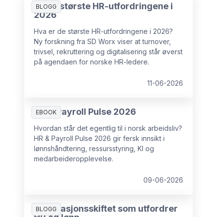
De 10 største HR-utfordringene i
BLOGG
2026
Hva er de største HR-utfordringene i 2026?
Ny forskning fra SD Worx viser at turnover,
trivsel, rekruttering og digitalisering står øverst
på agendaen for norske HR-ledere.
11-06-2026
HR & Payroll Pulse 2026
EBOOK
Hvordan står det egentlig til i norsk arbeidsliv?
HR & Payroll Pulse 2026 gir fersk innsikt i
lønnshåndtering, ressursstyring, KI og
medarbeideropplevelse.
09-06-2026
Generasjonsskiftet som utfordrer
BLOGG