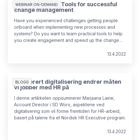
Innspilt webinar: Tools for successful
WEBINAR ON-DEMAND
change management
Have you experienced challenges getting people
onboard when implementing new processes and
systems? Do you want to learn practical tools to help
you create engagement and speed up the change
journey? Then this is the webinar for you.
13.4.2022
Akselerert digitalisering endrer måten
BLOGG
vi jobber med HR på
I denne artikkelen oppsummerer Marjaana Laine,
Account Director i SD Worx, aspektene ved
digitalisering som vil forme fremtiden for HR-arbeid,
basert på talene fra et Nordisk HR Executive program.
13.4.2022