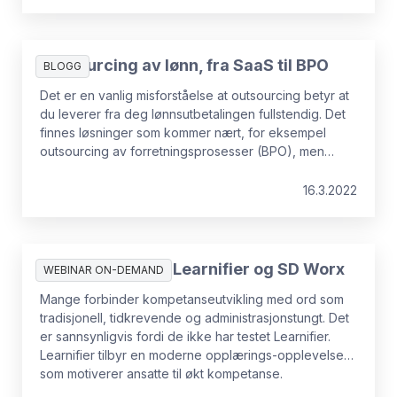
om RPA, AI og API og hva automatiseringen og
effektiviseringen vil kunne brukes til.
Outsourcing av lønn, fra SaaS til BPO
BLOGG
Det er en vanlig misforståelse at outsourcing betyr at
du leverer fra deg lønnsutbetalingen fullstendig. Det
finnes løsninger som kommer nært, for eksempel
outsourcing av forretningsprosesser (BPO), men
outsourcing av lønn kommer i mange former og
formater. Denne oversikten vil hjelpe deg med å
16.3.2022
velge det alternativet som passer best til dine behov.
Innspilt webinar: Learnifier og SD Worx
WEBINAR ON-DEMAND
Mange forbinder kompetanseutvikling med ord som
tradisjonell, tidkrevende og administrasjonstungt. Det
er sannsynligvis fordi de ikke har testet Learnifier.
Learnifier tilbyr en moderne opplærings-opplevelse
som motiverer ansatte til økt kompetanse.