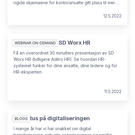
rigide skjemaene for kontoransatte gitt plass til mer
fleksibilitet. Likevel, for å opprettholde balansen
mellom arbeid og privatliv, er det viktig at ansatte
12.5.2022
holder oversikt over arbeidstiden sin. Tidsregistrering
tillater akkurat det.
Innspilt webinar: SD Worx HR
WEBINAR ON-DEMAND
Få en overordnet 30 minutters presentasjon av SD
Worx HR (tidligere Aditro HR). Se hvordan HR-
systemet funker for dine ansatte, dine ledere og for
HR-eksperten.
11.5.2022
En status på digitaliseringen
BLOGG
I mange år har vi har snakket om digital
transformasjon, robuste organisasjoner og smidig