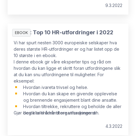
9.3.2022
Ebook: Top 10 HR-utfordringer i 2022
EBOOK
Vi har spurt nesten 3000 europeiske selskaper hva
deres største HR-utfordringer er og har listet opp de
10 største i en ebook.
I denne ebook gir våre eksperter tips og råd om
hvordan du kan ligge et skritt foran utfordringene slik
at du kan snu utfordringene til muligheter. For
eksempel:
Hvordan ivareta trivsel og helse.
Hvordan du kan skape en givende opplevelse
og brennende engasjement blant dine ansatte.
Hvordan tiltrekke, rekruttere og beholde de aller
Gjør deg klar til å håndtere utfordringene!
beste talentene til organisasjonen din.
4.3.2022