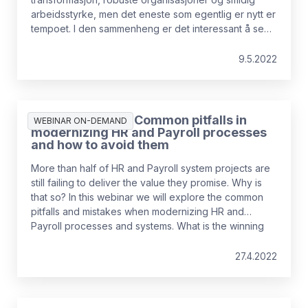
arbeidsstyrke, men det eneste som egentlig er nytt er
tempoet. I den sammenheng er det interessant å se
på hvor HR-avdelingene egentlig står i dagens
digitale landskap, og hvor prioriteringene deres
9.5.2022
ligger. Nå er ikke digital HR noe nytt, tvert imot – helt
siden midten av 2000-tallet har vi snakket om
digitalisering og automasjon.
Innspilt webinar: Common pitfalls in
WEBINAR ON-DEMAND
modernizing HR and Payroll processes
and how to avoid them
More than half of HR and Payroll system projects are
still failing to deliver the value they promise. Why is
that so? In this webinar we will explore the common
pitfalls and mistakes when modernizing HR and
Payroll processes and systems. What is the winning
recipe for successful HR and Payroll system
implementation?
27.4.2022