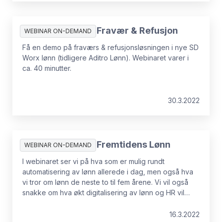
Innspilt webinar: Fravær & Refusjon
WEBINAR ON-DEMAND
Få en demo på fraværs & refusjonsløsningen i nye SD
Worx lønn (tidligere Aditro Lønn). Webinaret varer i
ca. 40 minutter.
30.3.2022
Innspilt webinar: Fremtidens Lønn
WEBINAR ON-DEMAND
I webinaret ser vi på hva som er mulig rundt
automatisering av lønn allerede i dag, men også hva
vi tror om lønn de neste to til fem årene. Vi vil også
snakke om hva økt digitalisering av lønn og HR vil
bety for fremtidens arbeidsliv og hvordan det vil
endre måten vi jobber med lønn. Du vil også få høre
16.3.2022