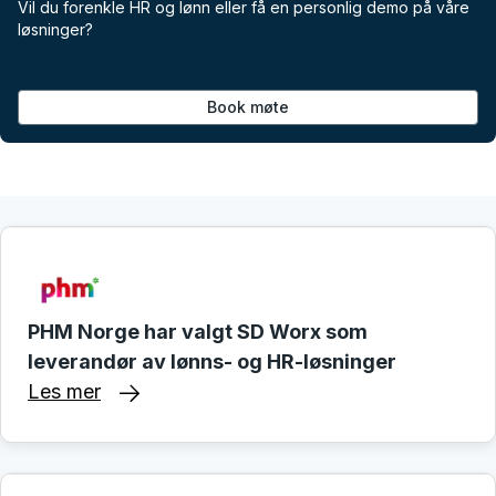
Vil du forenkle HR og lønn eller få en personlig demo på våre
løsninger?
Book møte
PHM Norge har valgt SD Worx som
leverandør av lønns- og HR-løsninger
Les mer