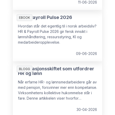
11-06-2026
HR & Payroll Pulse 2026
EBOOK
Hvordan står det egentlig til i norsk arbeidsliv?
HR & Payroll Pulse 2026 gir fersk innsikt i
lønnshåndtering, ressursstyring, KI og
medarbeideropplevelse.
09-06-2026
Generasjonsskiftet som utfordrer
BLOGG
HR og lønn
Når erfarne HR- og lønnsmedarbeidere går av
med pensjon, forsvinner mer enn kompetanse.
Virksomhetens kollektive hukommelse står i
fare. Denne artikkelen viser hvorfor
kunnskapstap er en reell risiko, hvilke
konsekvenser det får, og hva organisasjoner
30-04-2026
kan gjøre for å sikre kritisk erfaring før det er