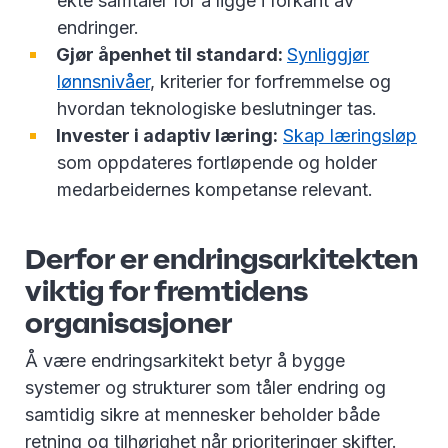
ekte samtaler for å ligge i forkant av
endringer.
Gjør åpenhet til standard:
Synliggjør
lønnsnivåer
, kriterier for forfremmelse og
hvordan teknologiske beslutninger tas.
Invester i adaptiv læring:
Skap læringsløp
som oppdateres fortløpende og holder
medarbeidernes kompetanse relevant.
Derfor er endringsarkitekten
viktig for fremtidens
organisasjoner
Å være endringsarkitekt betyr å bygge
systemer og strukturer som tåler endring og
samtidig sikre at mennesker beholder både
retning og tilhørighet når prioriteringer skifter.