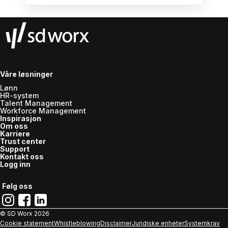
for sent.
Våre løsninger
Lønn
HR-system
Talent Management
Workforce Management
Inspirasjon
Om oss
Karriere
Trust center
Support
Kontakt oss
Logg inn
Følg oss
© SD Worx
2026
Cookie statement
Whistleblowing
Disclaimer
Juridiske enheter
Systemkrav