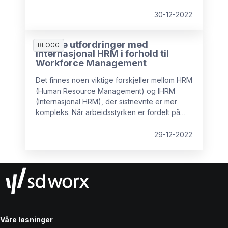
koronapandemien har satt sine spor. Derfor er
det nødvendig med justeringer som fremmer
30-12-2022
smidighet, utveksling, samarbeid og velferd.
Viktige utfordringer med
BLOGG
Internasjonal HRM i forhold til
Workforce Management
Det finnes noen viktige forskjeller mellom HRM
(Human Resource Management) og IHRM
(Internasjonal HRM), der sistnevnte er mer
kompleks. Når arbeidsstyrken er fordelt på
ulike land, og arbeidsoppgavene utføres i en
annen kontekst, stilles det ytterligere krav til
29-12-2022
HR-avdelingen. Vi tar en titt på forskjellene og
hvordan de kan håndteres på best mulig
måte.
Våre løsninger