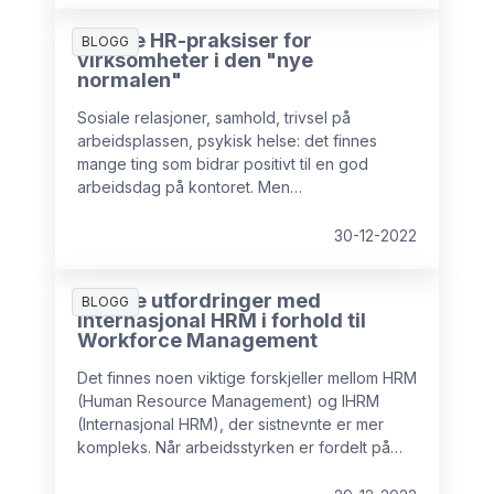
5 gode HR-praksiser for
BLOGG
virksomheter i den "nye
normalen"
Sosiale relasjoner, samhold, trivsel på
arbeidsplassen, psykisk helse: det finnes
mange ting som bidrar positivt til en god
arbeidsdag på kontoret. Men
koronapandemien har satt sine spor. Derfor er
det nødvendig med justeringer som fremmer
30-12-2022
smidighet, utveksling, samarbeid og velferd.
Viktige utfordringer med
BLOGG
Internasjonal HRM i forhold til
Workforce Management
Det finnes noen viktige forskjeller mellom HRM
(Human Resource Management) og IHRM
(Internasjonal HRM), der sistnevnte er mer
kompleks. Når arbeidsstyrken er fordelt på
ulike land, og arbeidsoppgavene utføres i en
annen kontekst, stilles det ytterligere krav til