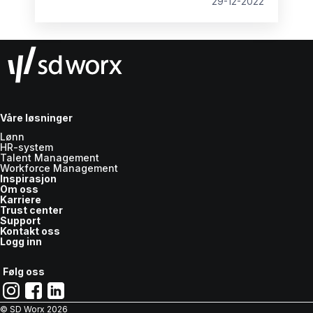
29-12-2022
HR-avdelingen. Vi tar en titt på forskjellene og
hvordan de kan håndteres på best mulig
måte.
Våre løsninger
Lønn
HR-system
Talent Management
Workforce Management
Inspirasjon
Om oss
Karriere
Trust center
Support
Kontakt oss
Logg inn
Følg oss
© SD Worx
2026