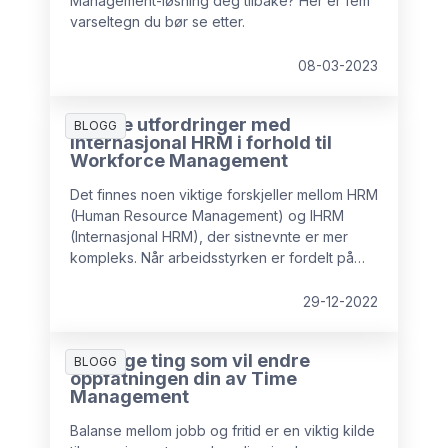
Management-løsning deg tilbake? Her er fem
varseltegn du bør se etter.
08-03-2023
Viktige utfordringer med
BLOGG
Internasjonal HRM i forhold til
Workforce Management
Det finnes noen viktige forskjeller mellom HRM
(Human Resource Management) og IHRM
(Internasjonal HRM), der sistnevnte er mer
kompleks. Når arbeidsstyrken er fordelt på
ulike land, og arbeidsoppgavene utføres i en
annen kontekst, stilles det ytterligere krav til
29-12-2022
HR-avdelingen. Vi tar en titt på forskjellene og
hvordan de kan håndteres på best mulig
6 viktige ting som vil endre
måte.
BLOGG
oppfatningen din av Time
Management
Balanse mellom jobb og fritid er en viktig kilde