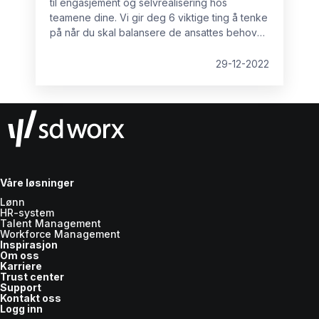
til engasjement og selvrealisering hos
teamene dine. Vi gir deg 6 viktige ting å tenke
på når du skal balansere de ansattes behov
med bedriftens behov.
29-12-2022
Våre løsninger
Lønn
HR-system
Talent Management
Workforce Management
Inspirasjon
Om oss
Karriere
Trust center
Support
Kontakt oss
Logg inn