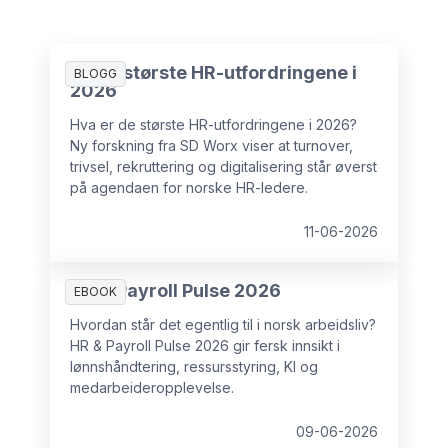
De 10 største HR-utfordringene i
BLOGG
2026
Hva er de største HR-utfordringene i 2026?
Ny forskning fra SD Worx viser at turnover,
trivsel, rekruttering og digitalisering står øverst
på agendaen for norske HR-ledere.
11-06-2026
HR & Payroll Pulse 2026
EBOOK
Hvordan står det egentlig til i norsk arbeidsliv?
HR & Payroll Pulse 2026 gir fersk innsikt i
lønnshåndtering, ressursstyring, KI og
medarbeideropplevelse.
09-06-2026