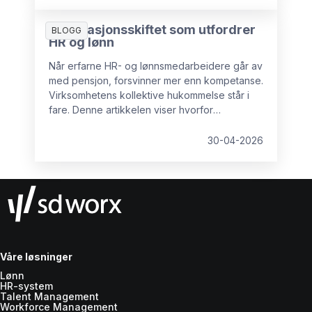
Generasjonsskiftet som utfordrer
BLOGG
HR og lønn
Når erfarne HR- og lønnsmedarbeidere går av
med pensjon, forsvinner mer enn kompetanse.
Virksomhetens kollektive hukommelse står i
fare. Denne artikkelen viser hvorfor
kunnskapstap er en reell risiko, hvilke
konsekvenser det får, og hva organisasjoner
30-04-2026
kan gjøre for å sikre kritisk erfaring før det er
for sent.
Våre løsninger
Lønn
HR-system
Talent Management
Workforce Management