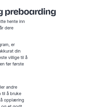
g preboarding
åtte hente inn
når dere
gram, er
akkurat din
e villige til å
en før første
ler andre
 til å bruke
 på opplæring
 og et godt