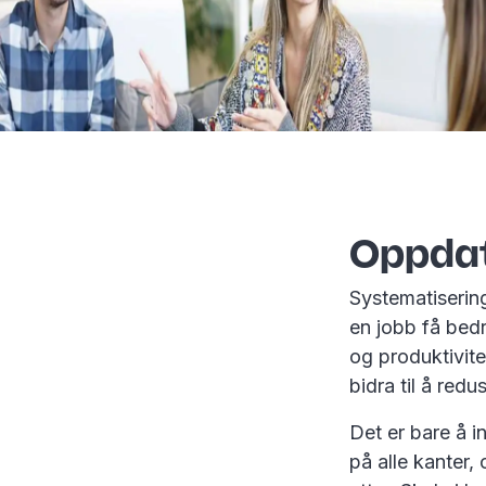
Oppdat
Systematisering
en jobb få bedri
og produktivit
bidra til å redu
Det er bare å in
på alle kanter