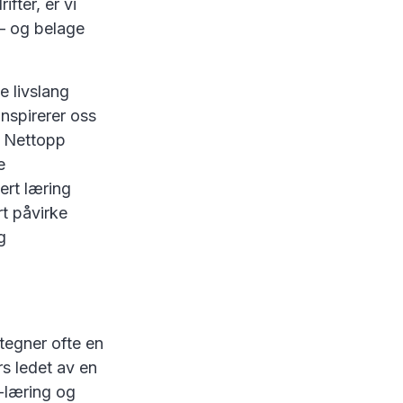
fter, er vi
 – og belage
e livslang
inspirerer oss
e. Nettopp
e
sert læring
rt påvirke
g
tegner ofte en
rs ledet av en
e-læring og