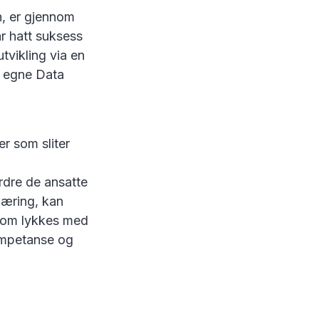
n, er gjennom
r hatt suksess
tvikling via en
e egne Data
r som sliter
rdre de ansatte
 læring, kan
 som lykkes med
kompetanse og