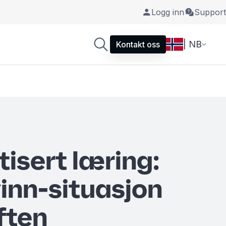
Logg inn
Support
| NB
Kontakt oss
isert læring:
vinn-situasjon
ften