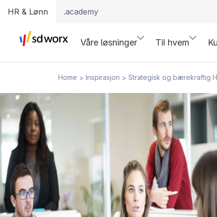
HR & Lønn
.academy
Våre løsninger
Til hvem
Ku
Home
Inspirasjon
Strategisk og bærekraftig 
>
>