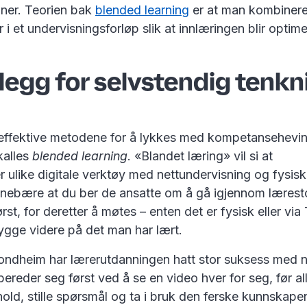
ner. Teorien bak
blended learning
er at man kombinere
i et undervisningsforløp slik at innlæringen blir optime
elegg for selvstendig tenk
effektive metodene for å lykkes med kompetansehevin
kalles
blended learning
. «Blandet læring» vil si at
 ulike digitale verktøy med nettundervisning og fysisk
nnebære at du ber de ansatte om å gå igjennom læresto
først, for deretter å møtes – enten det er fysisk eller vi
bygge videre på det man har lært.
ndheim har lærerutdanningen hatt stor suksess med n
ereder seg først ved å se en video hver for seg, før al
hold, stille spørsmål og ta i bruk den ferske kunnskapen 