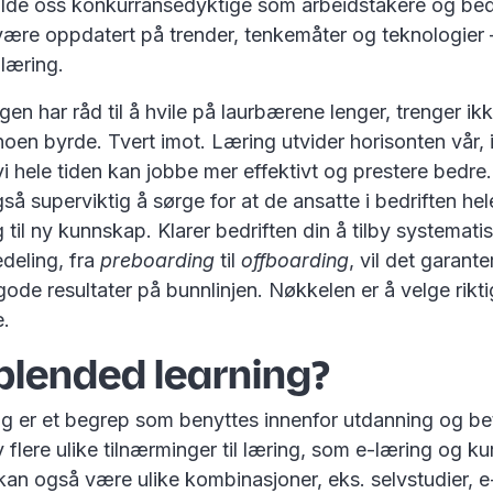
holde oss konkurransedyktige som arbeidstakere og bedri
 være oppdatert på trender, tenkemåter og teknologier
 læring.
en har råd til å hvile på laurbærene lenger, trenger ikk
oen byrde. Tvert imot. Læring utvider horisonten vår, 
t vi hele tiden kan jobbe mer effektivt og prestere bedr
gså superviktig å sørge for at de ansatte i bedriften hel
g til ny kunnskap. Klarer bedriften din å tilby systemati
deling, fra
preboarding
til
offboarding
, vil det garante
gode resultater på bunnlinjen. Nøkkelen er å velge rikti
e.
blended learning?
ng er et begrep som benyttes innenfor utdanning og be
flere ulike tilnærminger til læring, som e-læring og ku
 kan også være ulike kombinasjoner, eks. selvstudier, 