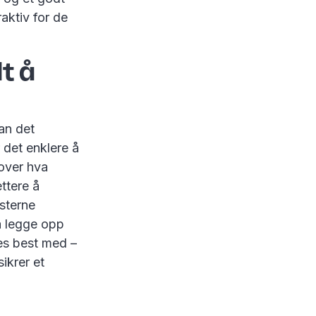
aktiv for de
t å
an det
det enklere å
 over hva
ettere å
ksterne
å legge opp
ves best med –
sikrer et