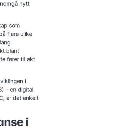
nnomgå nytt
skap som
å flere ulike
slang
kt blant
e fører til økt
iklingen i
 – en digital
, er det enkelt
anse i