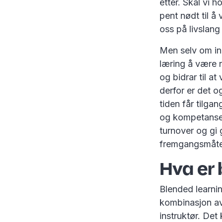
etter. Skal vi 
pent nødt til å
oss på livslang
Men selv om ing
læring å være n
og bidrar til a
derfor er det o
tiden får tilgan
og kompetanse
turnover og gi 
fremgangsmåt
Hva er 
Blended learni
kombinasjon av 
instruktør. Det