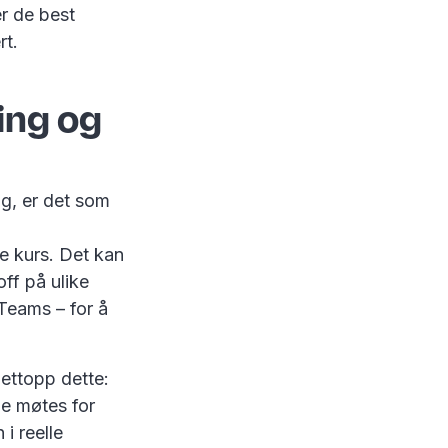
r de best
rt.
ning og
g, er det som
e kurs. Det kan
ff på ulike
a Teams – for å
ettopp dette:
le møtes for
i reelle