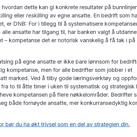
hvordan dette kan gi konkrete resultater på bunnlinje
illing
eller
reskilling
av egne ansatte. En bedrift som ha
, er DNB: For i tillegg til å systematisere kompetanseu
alle ansatte har tilgang til, har banken valgt å utdann
rnt – kompetanse det er notorisk vanskelig å få tak i på
.
sing på egne ansatte er ikke bare lønnsom for bedrifte
tig kompetanse, men for alle bedrifter som jobber i et
att marked. Ved å tilby gode læringsverktøy og oppfo
lt fra to til åtte timer i uken til systematisk og strategisk
t heve kompetansen på flere nøkkelområder. Bedrifter
re seg både fornøyde ansatte, mer konkurransedyktig 
or bør du ha økt trivsel som en del av strategien din.