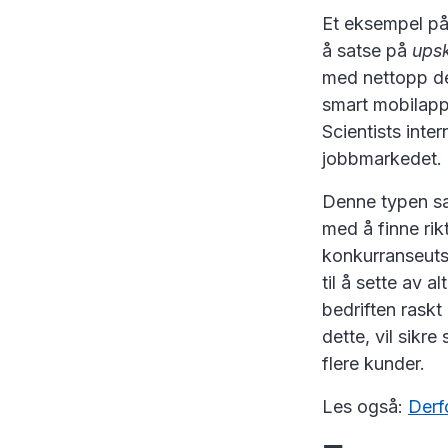
Et eksempel på 
å satse på
upsk
med nettopp det
smart mobilapp 
Scientists inte
jobbmarkedet
Denne typen sat
med å finne rik
konkurranseuts
til å sette av a
bedriften rask
dette, vil sik
flere kunder.
Les også:
Derf