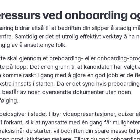
ressurs ved onboarding o
ring bidrar altså til at bedriften din slipper å stadig m
nfra. Samtidig er det et utrolig effektivt verktøy å ha 
engig av å ansette nye folk.
tte skal gjennom et preboarding- eller onboarding-pro
fte på topp. Det er en grunn til at kandidaten har valgt 
 å komme raskt i gang med å gjøre en god jobb er de flest
stra innsats i starten. Da er det synd hvis preboarding
 består av noen oversendte dokumenter uten noen
pfølging.
eidsgiver i stedet tilbyr videopresentasjoner, quizer el
i forkant, slik at nyansatte med én gang får muligheten
aksis når de starter, vil bedriften din spare masse tid
 opp produktiviteten raskere. Tilbyr du god onboarding