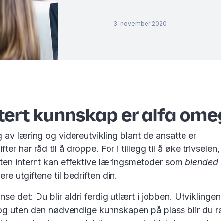
3. november 2020
ert kunnskap er alfa om
 av læring og videreutvikling blant de ansatte er
fter har råd til å droppe. For i tillegg til å øke trivsele
eten internt kan effektive læringsmetoder som
blended 
sere utgiftene til bedriften din.
nse det: Du blir aldri ferdig utlært i jobben. Utviklinge
, og uten den nødvendige kunnskapen på plass blir du 