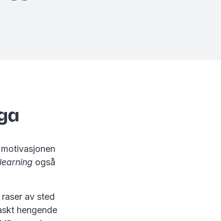
ega
n, motivasjonen
learning
også
n raser av sted
raskt hengende