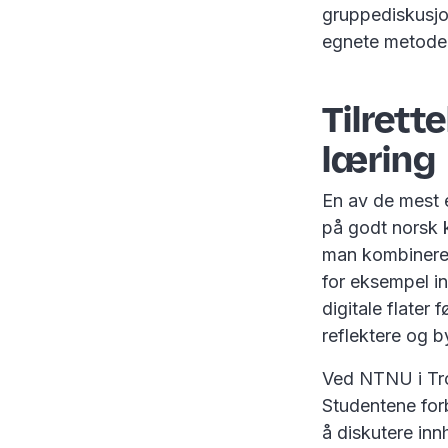
gruppediskusjo
egnete metoder 
Tilrett
læring
En av de mest 
på godt norsk 
man kombinerer
for eksempel i
digitale flater 
reflektere og 
Ved NTNU i Tro
Studentene forb
å diskutere inn