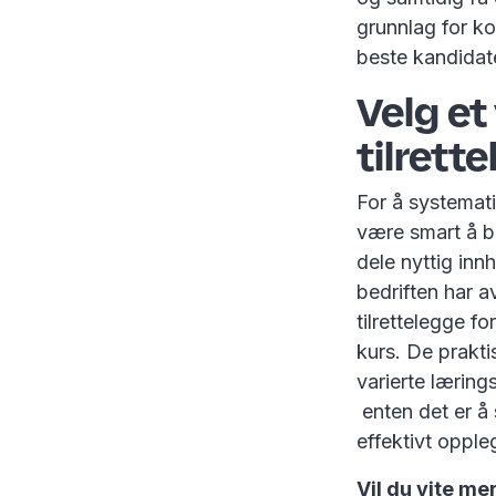
grunnlag for ko
beste kandidat
Velg et
tilrett
For å systemat
være smart å b
dele nyttig inn
bedriften har av
tilrettelegge f
kurs. De prakt
varierte læring
enten det er å s
effektivt opple
Vil du vite m