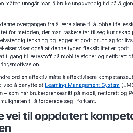
den måten unngår man å bruke unødvendig tid på å gje
denne overgangen fra å lære alene til å jobbe i felles
et for metoden, der man raskere tar til seg kunnskap p
selvstendig tenkning og legger et godt grunnlag for liv
kelser viser også at denne typen fleksibilitet er godt li
t tilgang til lærestoff på mobiltelefoner og nettbrett oft
æringsmotivasjon.
dre ord en effektiv måte å effektivisere kompetanseutv
g ved å benytte et
Learning Management System
(LMS)
m – som har brukergrensesnitt på mobil, nettbrett og PC
 muligheten til å forberede seg i forkant.
 vei til oppdatert kompet
ten