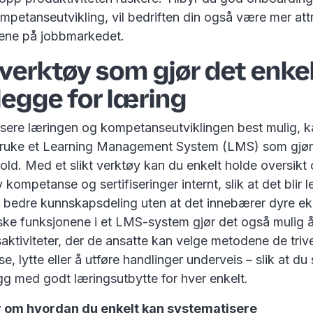
mpetanseutvikling, vil bedriften din også være mer attr
ene på jobbmarkedet.
 verktøy som gjør det enkel
elegge for læring
isere læringen og kompetanseutviklingen best mulig, k
ruke et Learning Management System (LMS) som gjør 
hold. Med et slikt verktøy kan du enkelt holde oversikt
 kompetanse og sertifiseringer internt, slik at det blir l
or bedre kunnskapsdeling uten at det innebærer dyre e
iske funksjonene i et LMS-system gjør det også mulig 
saktiviteter, der de ansatte kan velge metodene de tri
e, lytte eller å utføre handlinger underveis – slik at du 
gg med godt læringsutbytte for hver enkelt.
er om hvordan du enkelt kan systematisere