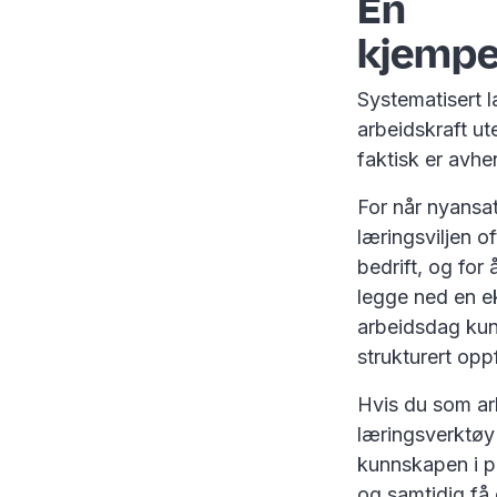
En
kjempe
Systematisert læ
arbeidskraft ute
faktisk er avh
For når nyansa
læringsviljen o
bedrift, og for
legge ned en ek
arbeidsdag kun
strukturert op
Hvis du som arb
læringsverktøy 
kunnskapen i pr
og samtidig få