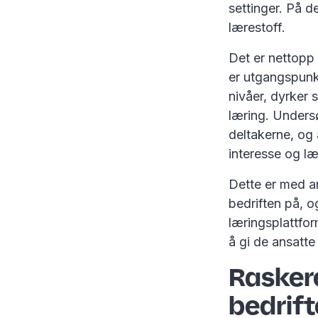
settinger. På 
lærestoff.
Det er nettopp 
er utgangspunkt
nivåer, dyrker 
læring. Undersø
deltakerne, og a
interesse og l
Dette er med an
bedriften på, o
læringsplattfor
å gi de ansatte
Raskere
bedrif