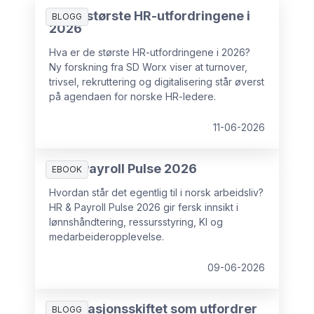
De 10 største HR-utfordringene i
BLOGG
2026
Hva er de største HR-utfordringene i 2026?
Ny forskning fra SD Worx viser at turnover,
trivsel, rekruttering og digitalisering står øverst
på agendaen for norske HR-ledere.
11-06-2026
HR & Payroll Pulse 2026
EBOOK
Hvordan står det egentlig til i norsk arbeidsliv?
HR & Payroll Pulse 2026 gir fersk innsikt i
lønnshåndtering, ressursstyring, KI og
medarbeideropplevelse.
09-06-2026
Generasjonsskiftet som utfordrer
BLOGG