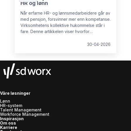
HR og lønn
Når erfarne HR- og lønnsmedarbeidere går av
med pensjon, forsvinner mer enn kompetanse.
Virksomhetens kollektive hukommelse står i
fare. Denne artikkelen viser hvorfor
kunnskapstap er en reell risiko, hvilke
konsekvenser det får, og hva organisasjoner
30-04-2026
kan gjøre for å sikre kritisk erfaring før det er
for sent.
Våre løsninger
Lønn
HR-system
Talent Management
Workforce Management
Inspirasjon
Om oss
Karriere