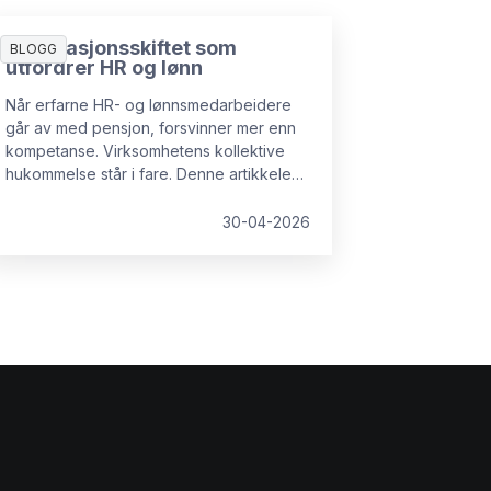
Generasjonsskiftet som
BLOGG
utfordrer HR og lønn
Når erfarne HR- og lønnsmedarbeidere
går av med pensjon, forsvinner mer enn
kompetanse. Virksomhetens kollektive
hukommelse står i fare. Denne artikkelen
viser hvorfor kunnskapstap er en reell
risiko, hvilke konsekvenser det får, og
30-04-2026
hva organisasjoner kan gjøre for å sikre
kritisk erfaring før det er for sent.