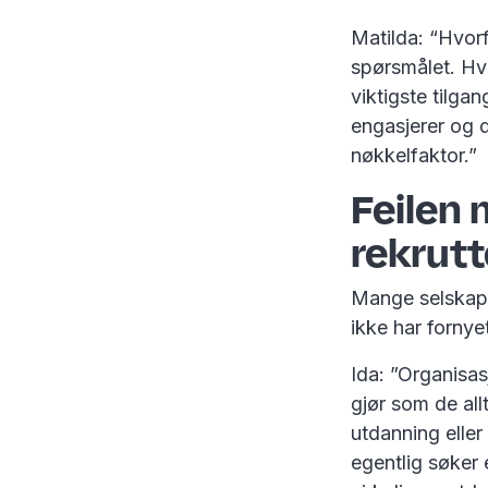
Matilda: “Hvorfo
spørsmålet. Hva
viktigste tilga
engasjerer og d
nøkkelfaktor.”
Feilen 
rekrut
Mange selskaper
ikke har fornye
Ida: ”Organisa
gjør som de all
utdanning eller 
egentlig søker 