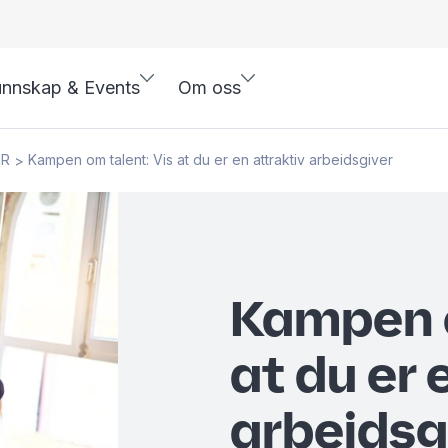
nnskap & Events
Om oss
HR
Kampen om talent: Vis at du er en attraktiv arbeidsgiver
>
Kampen o
at du er 
arbeidsg