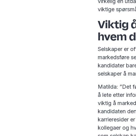
virkelig en utd
viktige spørsmå
Viktig 
hvem de
Selskaper er o
markedsføre se
kandidater bare
selskaper å ma
Matilda: ”Det f
å lete etter inf
viktig å marked
kandidaten den
karrieresider e
kollegaer og h
som selskap ka