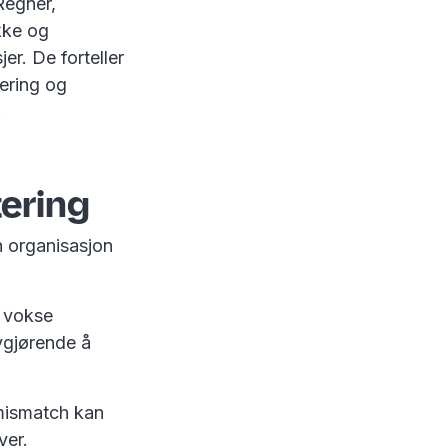
Regnér,
ekke og
er. De forteller
tering og
.
tering
n organisasjon
n vokse
vgjørende å
 mismatch kan
over.