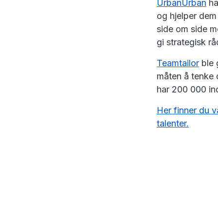
UrbanUrban
har
og hjelper dem 
side om side m
gi strategisk r
Teamtailor
ble 
måten å tenke 
har 200 000 in
Her finner du v
talenter.