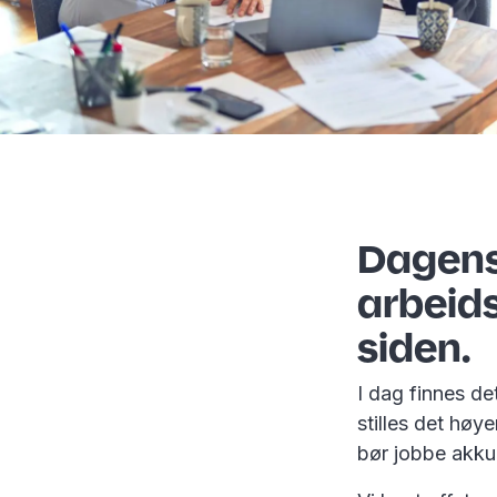
Dagens
arbeids
siden.
I dag finnes d
stilles det høy
bør jobbe akku