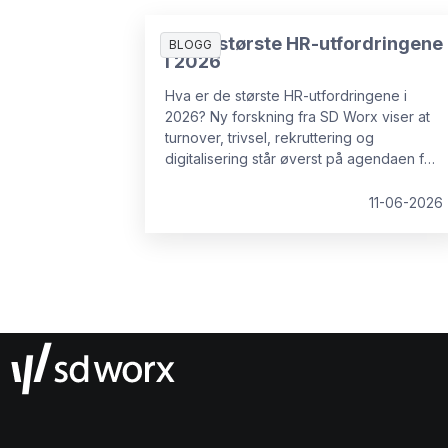
De 10 største HR-utfordringene
BLOGG
i 2026
Hva er de største HR-utfordringene i
2026? Ny forskning fra SD Worx viser at
turnover, trivsel, rekruttering og
digitalisering står øverst på agendaen for
norske HR-ledere.
11-06-2026