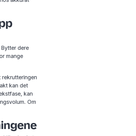
opp
 Bytter dere
 for mange
t rekrutteringen
takt kan det
vekstfase, kan
eringsvolum. Om
ningene