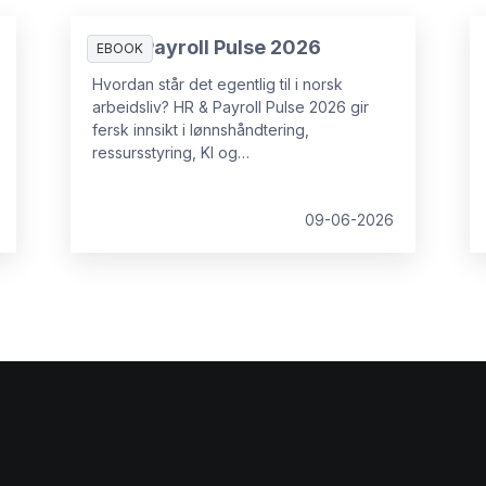
HR & Payroll Pulse 2026
EBOOK
Hvordan står det egentlig til i norsk
arbeidsliv? HR & Payroll Pulse 2026 gir
fersk innsikt i lønnshåndtering,
ressursstyring, KI og
medarbeideropplevelse.
09-06-2026