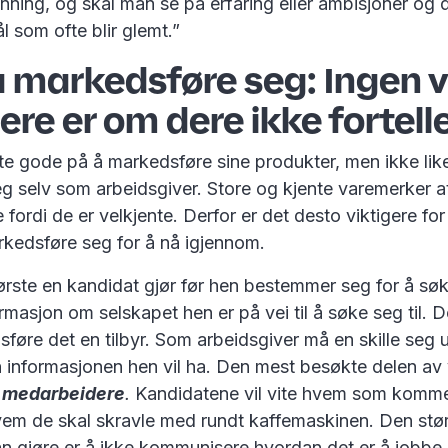
anning, og skal man se på erfaring eller ambisjoner og d
l som ofte blir glemt.”
å markedsføre seg: Ingen 
re er om dere ikke fortell
fte gode på å markedsføre sine produkter, men ikke li
g selv som arbeidsgiver. Store og kjente varemerker a
 fordi de er velkjente. Derfor er det desto viktigere fo
rkedsføre seg for å nå igjennom.
ørste en kandidat gjør før hen bestemmer seg for å sø
ormasjon om selskapet hen er på vei til å søke seg til. D
sføre det en tilbyr. Som arbeidsgiver må en skille seg u
 informasjonen hen vil ha. Den mest besøkte delen av
r
medarbeidere
.
Kandidatene vil vite hvem som kommer 
vem de skal skravle med rundt kaffemaskinen. Den stør
n gjøre er å ikke kommunisere hvordan det er å jobbe