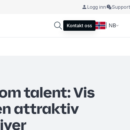
Logg inn
Support
| NB
Kontakt oss
m talent: Vis
en attraktiv
iver