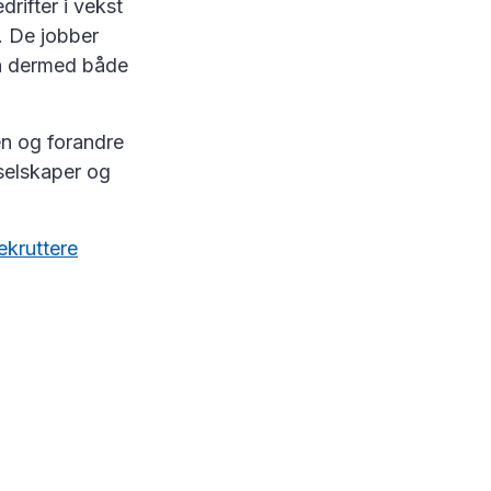
drifter i vekst
. De jobber
an dermed både
n og forandre
selskaper og
ekruttere