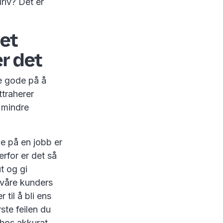
riv? Det er
vet
er det
ke gode på å
ttraherer
r mindre
ke på en jobb er
erfor er det så
t og gi
 våre kunders
til å bli ens
ste feilen du
 hos akkurat