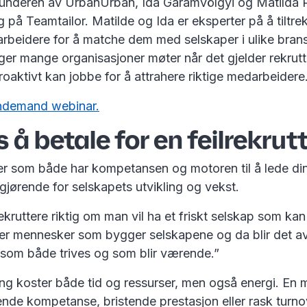
 gründeren av UrbanUrban, Ida Garamvölgyi og Matilda 
g på Teamtailor. Matilde og Ida er eksperter på å tiltr
rbeidere for å matche dem med selskaper i ulike bransj
nger mange organisasjoner møter når det gjelder rekrut
oaktivt kan jobbe for å attrahere riktige medarbeidere
ndemand webinar
.
s å betale for en feilrekrut
er som både har kompetansen og motoren til å lede di
gjørende for selskapets utvikling og vekst.
kruttere riktig om man vil ha et friskt selskap som ka
t er mennesker som bygger selskapene og da blir det a
l som både trives og som blir værende.”
ring koster både tid og ressurser, men også energi. En
ende kompetanse, bristende prestasjon eller rask turn