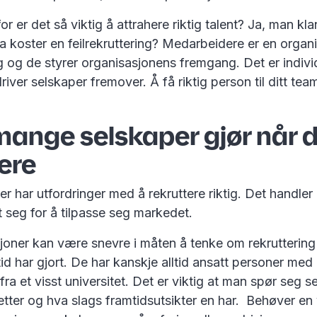
r er det så viktig å attrahere riktig talent? Ja, man kla
 koster en feilrekruttering? Medarbeidere er en organi
ng og de styrer organisasjonens fremgang. Det er indiv
river selskaper fremover. Å få riktig person til ditt tea
mange selskaper gjør når d
tere
 har utfordringer med å rekruttere riktig. Det handler
t seg for å tilpasse seg markedet.
sjoner kan være snevre i måten å tenke om rekrutterin
tid har gjort. De har kanskje alltid ansatt personer med
fra et visst universitet. Det er viktig at man spør seg s
etter og hva slags framtidsutsikter en har. Behøver en 