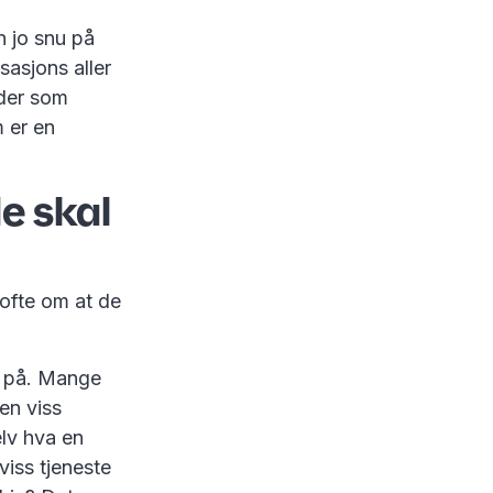
n jo snu på
sasjons aller
ider som
m er en
e skal
 ofte om at de
g på. Mange
 en viss
elv hva en
viss tjeneste