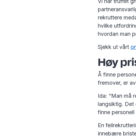
Vi har truffet
partneransvarli
rekruttere meda
hvilke utfordri
hvordan man pr
Sjekk ut vårt
o
Høy pri
Å finne person
fremover, er av
Ida: “Man må re
langsiktig. De
finne personel
En feilrekrutte
innebære brist