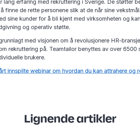
 lang erfaring med rekruttering i Sverige. De støtter be
å finne de rette personene slik at de når sine vekstmål
ed sine kunder for å bli kjent med virksomheten og k
ådgivning og operativ støtte.
grunnlagt med visjonen om å revolusjonere HR-bransje
om rekruttering på. Teamtailor benyttes av over 6500 
dividuelle brukere.
årt innspilte webinar om hvordan du kan attrahere og r
Lignende artikler