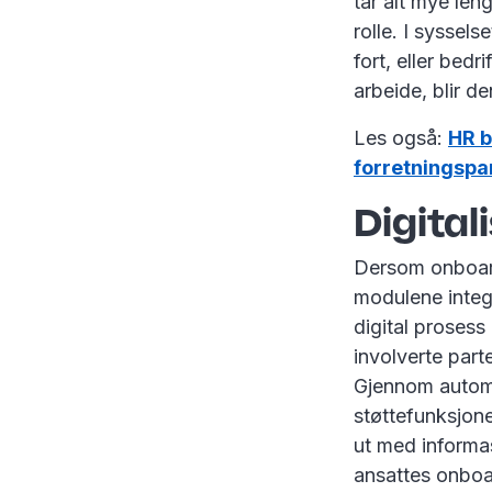
tar alt mye len
rolle. I syssel
fort, eller bedr
arbeide, blir d
Les også:
HR b
forretningspa
Digital
Dersom onboardi
modulene integr
digital prosess 
involverte part
Gjennom automa
støttefunksjone
ut med informa
ansattes onboa