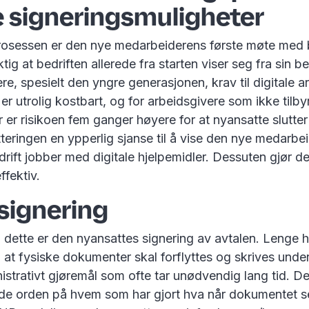
e signeringsmuligheter
rosessen er den nye medarbeiderens første møte med b
ktig at bedriften allerede fra starten viser seg fra sin b
lere, spesielt den yngre generasjonen, krav til digitale 
 er utrolig kostbart, og for arbeidsgivere som ikke tilbyr
er risikoen fem ganger høyere for at nyansatte slutter 
tteringen en ypperlig sjanse til å vise den nye medarbe
rift jobber med digitale hjelpemidler. Dessuten gjør d
effektiv.
 signering
 dette er den nyansattes signering av avtalen. Lenge h
at fysiske dokumenter skal forflyttes og skrives unde
nistrativt gjøremål som ofte tar unødvendig lang tid. D
lde orden på hvem som har gjort hva når dokumentet 