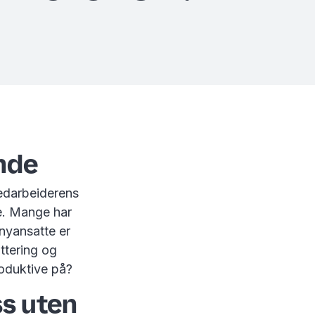
nde
edarbeiderens
re. Mange har
 nyansatte er
ttering og
roduktive på?
s uten