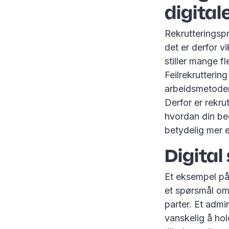
digital
Rekrutteringsp
det er derfor vi
stiller mange f
Feilrekruttering
arbeidsmetoder 
Derfor er rekru
hvordan din bed
betydelig mer 
Digital
Et eksempel på
et spørsmål om 
parter. Et admi
vanskelig å ho