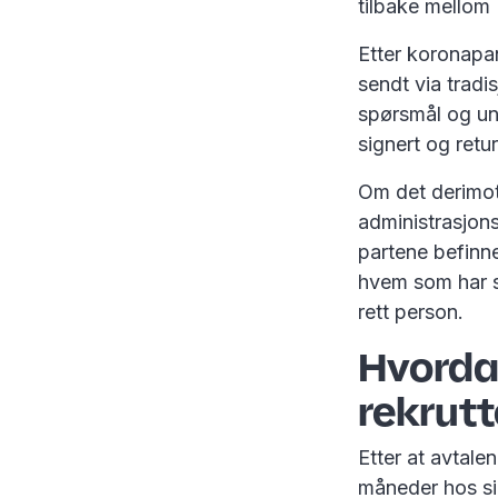
tilbake mellom
Etter koronapa
sendt via tradi
spørsmål og un
signert og ret
Om det derimot 
administrasjons
partene befinne
hvem som har si
rett person.
Hvorda
rekrutt
Etter at avtale
måneder hos sin