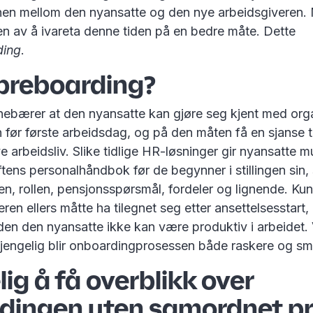
n mellom den nyansatte og den nye arbeidsgiveren. 
en av å ivareta denne tiden på en bedre måte. Dette
ding
.
 preboarding?
nebærer at den nyansatte kan gjøre seg kjent med org
n før første arbeidsdag, og på den måten få en sjanse ti
nye arbeidsliv. Slike tidlige HR-løsninger gir nyansatte mu
iftens personalhåndbok før de begynner i stillingen sin, 
ten, rollen, pensjonsspørsmål, fordeler og lignende. K
en ellers måtte ha tilegnet seg etter ansettelsesstart
den den nyansatte ikke kan være produktiv i arbeidet. 
lgjengelig blir onboardingprosessen både raskere og sm
ig å få overblikk over
dingen uten samordnet p