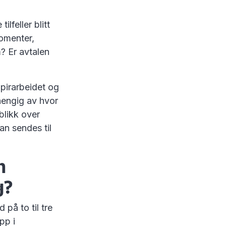
feller blitt
momenter,
? Er avtalen
apirarbeidet og
vhengig av hvor
blikk over
an sendes til
m
g?
 på to til tre
pp i