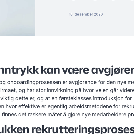
16. desember 2020
inntrykk kan være avgjøre
 og onboardingprosessen er avgjørende for den nye m
irmaet, og har stor innvirkning på hvor veien går vide
 viktig dette er, og at en førsteklasses introduksjon for
 hvor effektive er egentlig arbeidsmetodene for rekru
 finnes det raskere måter å gjøre nye medarbeidere p
ukken rekrutteringsproses