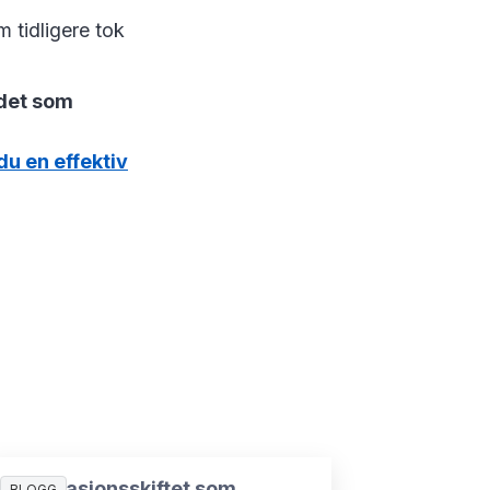
 tidligere tok
idet som
du en effektiv
Generasjonsskiftet som
BLOGG