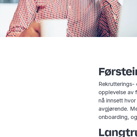
Første
Rekrutterings-
opplevelse av f
nå innsett hvor
avgjørende. Men
onboarding, og
Langtr