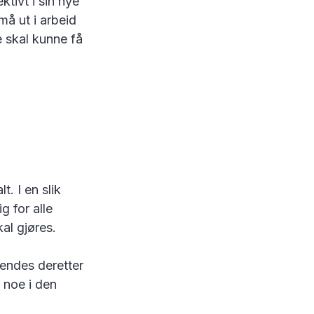
tivt i sin nye
må ut i arbeid
te skal kunne få
. I en slik
g for alle
al gjøres.
sendes deretter
 noe i den