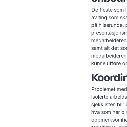
De fleste som 
av ting som ska
på hilserunde, 
presentasjonsma
medarbeideren 
samt alt det so
medarbeideren m
kunne utføre o
Koordin
Problemet med 
isolerte arbeid
sjekklisten bli
hva som har bli
oppmerksomhet 