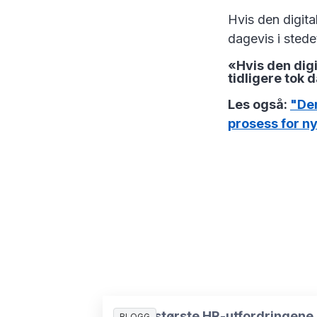
Hvis den digita
dagevis i stede
«Hvis den dig
tidligere tok 
Les også:
"Den
prosess for n
De 10 største HR-utfordringene
BLOGG