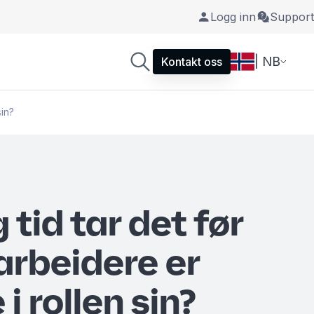
Logg inn
Support
| NB
Kontakt oss
sin?
 tid tar det før
rbeidere er
i rollen sin?