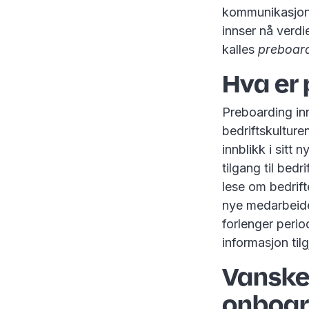
kommunikasjone
innser nå verdi
kalles
preboar
Hva er
Preboarding in
bedriftskulture
innblikk i sitt 
tilgang til bedr
lese om bedrif
nye medarbeider
forlenger perio
informasjon ti
Vanskel
onboar