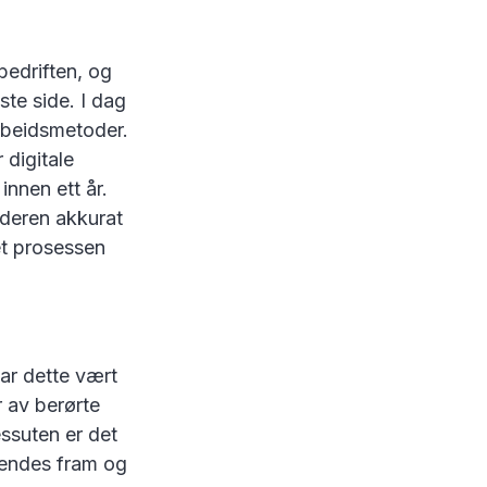
edriften, og
este side. I dag
arbeidsmetoder.
 digitale
innen ett år.
ideren akkurat
et prosessen
ar dette vært
r av berørte
essuten er det
sendes fram og