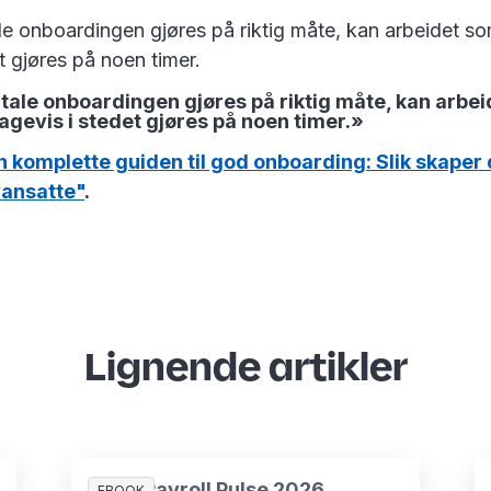
le onboardingen gjøres på riktig måte, kan arbeidet som
t gjøres på noen timer.
itale onboardingen gjøres på riktig måte, kan arbe
dagevis i stedet gjøres på noen timer.»
 komplette guiden til god onboarding: Slik skaper 
yansatte"
.
Lignende artikler
HR & Payroll Pulse 2026
EBOOK