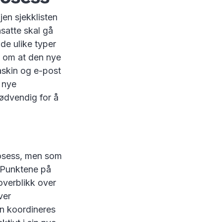
en sjekklisten
satte skal gå
de ulike typer
å om at den nye
askin og e-post
 nye
nødvendig for å
osess, men som
. Punktene på
overblikk over
ver
en koordineres