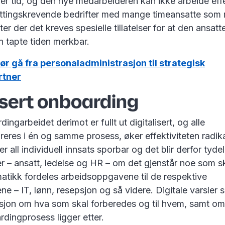
ger tid, og den nye medarbeideren kan ikke arbeide effek
settingskrevende bedrifter med mange timeansatte som 
ifter der det kreves spesielle tillatelser for at den ansat
en tapte tiden merkbar.
ør gå fra personaladministrasjon til strategisk
rtner
isert onboarding
ngarbeidet derimot er fullt ut digitalisert, og alle
eres i én og samme prosess, øker effektiviteten radikalt
er all individuell innsats sporbar og det blir derfor tydeli
er – ansatt, ledelse og HR – om det gjenstår noe som sk
tikk fordeles arbeidsoppgavene til de respektive
ne – IT, lønn, resepsjon og så videre. Digitale varsler 
sjon om hva som skal forberedes og til hvem, samt om
rdingprosess ligger etter.