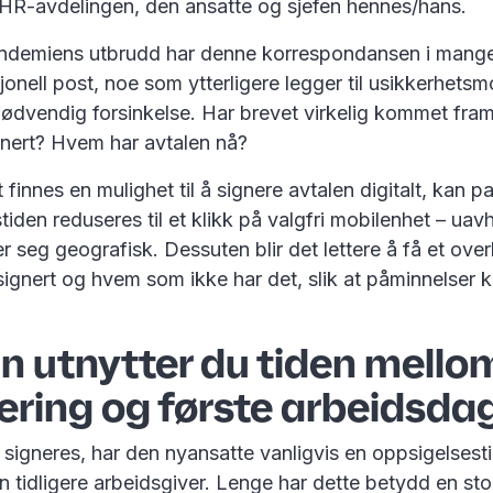
 HR-avdelingen, den ansatte og sjefen hennes/hans.
ndemiens utbrudd har denne korrespondansen i mange til
sjonell post, noe som ytterligere legger til usikkerhets
ødvendig forsinkelse. Har brevet virkelig kommet fram
urnert? Hvem har avtalen nå?
finnes en mulighet til å signere avtalen digitalt, kan p
tiden reduseres til et klikk på valgfri mobilenhet – ua
r seg geografisk. Dessuten blir det lettere å få et over
gnert og hvem som ikke har det, slik at påminnelser k
n utnytter du tiden mello
ering og første arbeidsda
n signeres, har den nyansatte vanligvis en oppsigelsestid
 tidligere arbeidsgiver. Lenge har dette betydd en sto