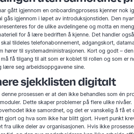
har gått igjennom en onboardingprosess kjenner nok igj
l gås igjennom i løpet av introduksjonstiden. Den nyan
presenteres for de ulike avdelingene og motta en meng
teriell for å lære bedriften å kjenne. Det handler ogs
skal tildeles telefonabonnement, adgangskort, datam
m hører til systemadministrasjonen. Kort og godt – den
å få tilgang til alt som er koblet til rollen og som er 
g lære seg arbeidsoppgavene sine.
ere sjekklisten digitalt
denne prosessen er at den ikke behandles som én pr
smoduler. Dette skaper problemer på flere ulike nivåer
r overhodet ikke samordnet, og det er vanskelig å få et 
tt gjort og hva som ikke har blitt gjort. Hvert punkt kre
fra ulike deler av organisasjonen. Hvis ikke prosess