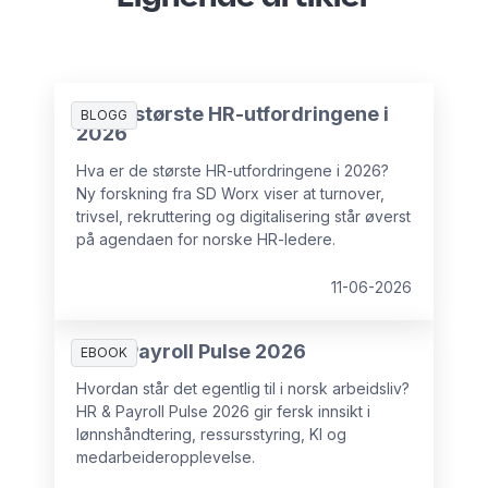
De 10 største HR-utfordringene i
BLOGG
2026
Hva er de største HR-utfordringene i 2026?
Ny forskning fra SD Worx viser at turnover,
trivsel, rekruttering og digitalisering står øverst
på agendaen for norske HR-ledere.
11-06-2026
HR & Payroll Pulse 2026
EBOOK
Hvordan står det egentlig til i norsk arbeidsliv?
HR & Payroll Pulse 2026 gir fersk innsikt i
lønnshåndtering, ressursstyring, KI og
medarbeideropplevelse.