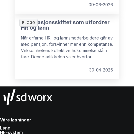
09-06-2026
Generasjonsskiftet som utfordrer
BLOGG
HR og lønn
Når erfarne HR- og lønnsmedarbeidere går av
med pensjon, forsvinner mer enn kompetanse.
Virksomhetens kollektive hukommelse står i
fare. Denne artikkelen viser hvorfor
kunnskapstap er en reell risiko, hvilke
konsekvenser det får, og hva organisasjoner
30-04-2026
kan gjøre for å sikre kritisk erfaring før det er
for sent.
Våre løsninger
Lønn
HR-system