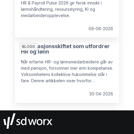
HR & Payroll Pulse 2026 gir fersk innsikt i
lønnshåndtering, ressursstyring, KI og
medarbeideropplevelse.
09-06-2026
Generasjonsskiftet som utfordrer
BLOGG
HR og lønn
Når erfarne HR- og lønnsmedarbeidere går av
med pensjon, forsvinner mer enn kompetanse.
Virksomhetens kollektive hukommelse står i
fare. Denne artikkelen viser hvorfor
kunnskapstap er en reell risiko, hvilke
konsekvenser det får, og hva organisasjoner
30-04-2026
kan gjøre for å sikre kritisk erfaring før det er
for sent.