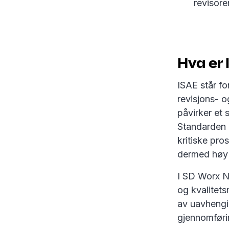
revisorer
Hva er
ISAE står f
revisjons- o
påvirker et 
Standarden 
kritiske pro
dermed høy k
I SD Worx N
og kvalitets
av uavhengig
gjennomførin