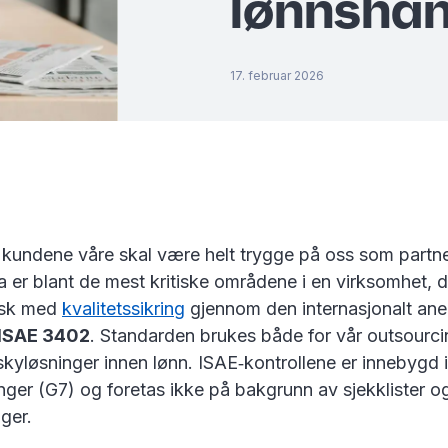
lønnshån
17. februar 2026
t kundene våre skal være helt trygge på oss som partn
 er blant de mest kritiske områdene i en virksomhet, d
isk med
kvalitetssikring
gjennom den internasjonalt ane
ISAE 3402
. Standarden brukes både for vår outsourci
skyløsninger innen lønn. ISAE‑kontrollene er innebygd 
ger (G7) og foretas ikke på bakgrunn av sjekklister o
ger.