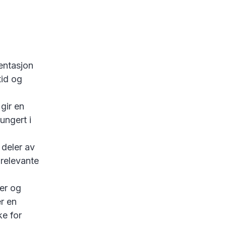
entasjon
tid og
gir en
ungert i
 deler av
 relevante
er og
r en
ke for