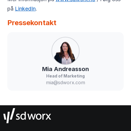
på
LinkedIn
.
Pressekontakt
Mia
Andreasson
Head of Marketing
mia@sdworx.com