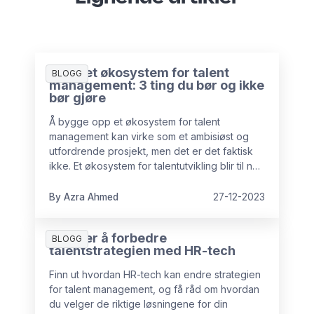
Bygg et økosystem for talent
BLOGG
management: 3 ting du bør og ikke
bør gjøre
Å bygge opp et økosystem for talent
management kan virke som et ambisiøst og
utfordrende prosjekt, men det er det faktisk
ikke. Et økosystem for talentutvikling blir til når
HR-ledere begynner å se de ulike
prosessene av talent management som en
By Azra Ahmed
27-12-2023
helhet i stedet for i siloer. Her viser vi deg hva
du bør gjøre og ikke gjøre når du skal bygge
4 måter å forbedre
et økosystem for talent.
BLOGG
talentstrategien med HR-tech
Finn ut hvordan HR-tech kan endre strategien
for talent management, og få råd om hvordan
du velger de riktige løsningene for din