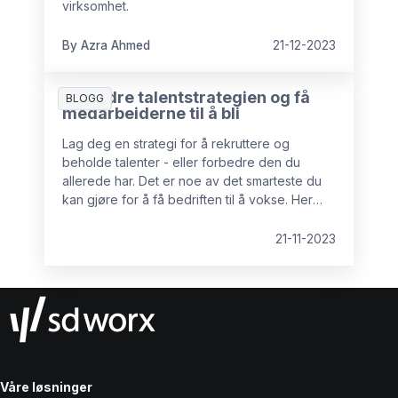
virksomhet.
By Azra Ahmed
21-12-2023
Forbedre talentstrategien og få
BLOGG
medarbeiderne til å bli
Lag deg en strategi for å rekruttere og
beholde talenter - eller forbedre den du
allerede har. Det er noe av det smarteste du
kan gjøre for å få bedriften til å vokse. Her
deler talentekspertene Purvi Patel Tegle og
Johan Wikström sine beste tips.
21-11-2023
Våre løsninger