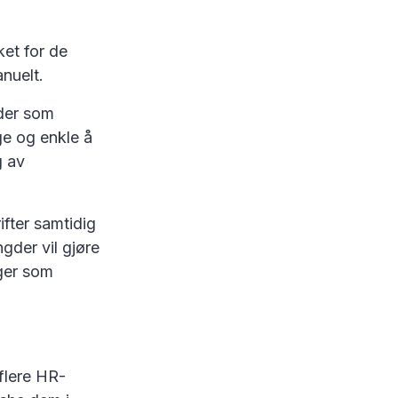
ket for de
manuelt.
nder som
ge og enkle å
g av
ifter samtidig
gder vil gjøre
nger som
 flere HR-