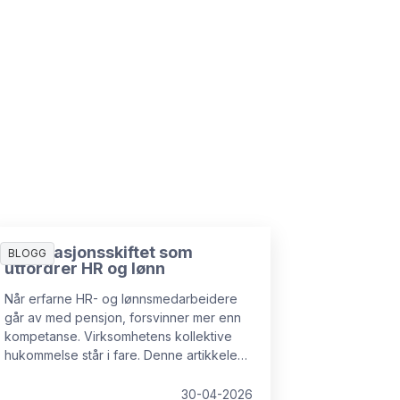
Generasjonsskiftet som
BLOGG
utfordrer HR og lønn
Når erfarne HR- og lønnsmedarbeidere
går av med pensjon, forsvinner mer enn
kompetanse. Virksomhetens kollektive
hukommelse står i fare. Denne artikkelen
viser hvorfor kunnskapstap er en reell
risiko, hvilke konsekvenser det får, og
30-04-2026