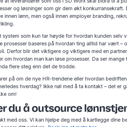
e at leverandører som oss i SD Worx skal bidra til å p
sesser og løsninger som gir dem økt konkurransekraft. 
re innen lønn, men også innen employer branding, rekr
ikling.
et system som kun tar høyde for hvordan kunden selv vi
lere prosesser baseres på hvordan ting alltid har vært –
li. Derfor blir det viktigere og viktigere med en partner
ser om hvordan man kan løse prosesser. Da ser mange f
nda flere steg enn det de trodde.
urer på om de nye HR-trendene eller hvordan bedriften 
nnerledes hverdag? Ikke nøl med å ta kontakt – det er 
akke om!
r du å outsource lønnstje
akt med oss. Vi kan hjelpe deg med å kartlegge dine b