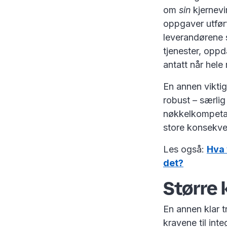
om
sin
kjernevi
oppgaver utfø
leverandørene s
tjenester, oppd
antatt når hele
En annen viktig
robust – særlig
nøkkelkompetans
store konsekve
Les også:
Hva 
det?
Større 
En annen klar t
kravene til int