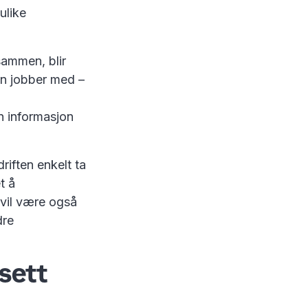
ulike
sammen, blir
en jobber med –
nn informasjon
riften enkelt ta
t å
 vil være også
dre
sett