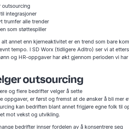
r outsourcing
til integrasjoner
t trumfer alle trender
en som støttespiller
alt annet enn kjerneaktivitet er en trend som bare kom
 jevnt tempo. I SD Worx (tidligere Aditro) ser vi at etter
å lønn og HR-oppgaver har økt gjennom perioden vi har
elger outsourcing
lere og flere bedrifter velger å sette
ve oppgaver, er først og fremst at de ønsker å bli mer e
cing kan bedriften blant annet frigjøre egne folk til 
tet mot vekst og utvikling.
ange bedrifter innser fordelen av å konsentrere seg