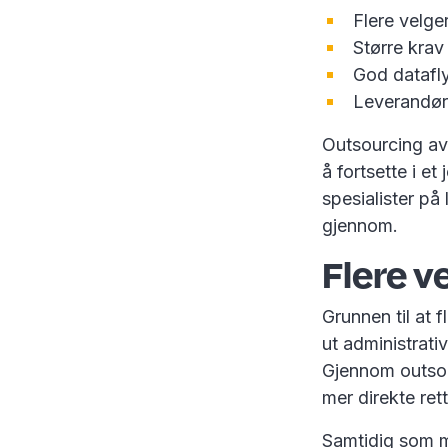
Flere velge
Større krav 
God datafly
Leverandør
Outsourcing av 
å fortsette i et
spesialister p
gjennom.
Flere v
Grunnen til at f
ut administrati
Gjennom outsour
mer direkte ret
Samtidig som m