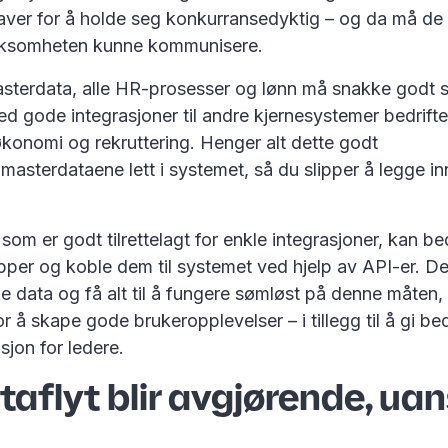
ver for å holde seg konkurransedyktig – og da må de 
irksomheten kunne kommunisere.
t masterdata, alle HR-prosesser og lønn må snakke godt 
ed gode integrasjoner til andre kjernesystemer bedrift
konomi og rekruttering. Henger alt dette godt
masterdataene lett i systemet, så du slipper å legge i
om er godt tilrettelagt for enkle integrasjoner, kan bed
pper og koble dem til systemet ved hjelp av API-er. De
 data og få alt til å fungere sømløst på denne måten,
or å skape gode brukeropplevelser – i tillegg til å gi be
sjon for ledere.
aflyt blir avgjørende, uan