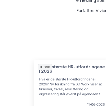
en løsning som 
Forfatter: Viv
De 10 største HR-utfordringene
BLOGG
i 2026
Hva er de største HR-utfordringene i
2026? Ny forskning fra SD Worx viser at
turnover, trivsel, rekruttering og
digitalisering står øverst på agendaen for
norske HR-ledere.
11-06-2026