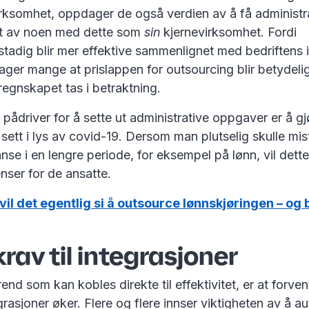
rksomhet, oppdager de også verdien av å få administr
rt av noen med dette som
sin
kjernevirksomhet. Fordi
tadig blir mer effektive sammenlignet med bedriftens 
ager mange at prislappen for outsourcing blir betydeli
 regnskapet tas i betraktning.
 pådriver for å sette ut administrative oppgaver er å gj
 sett i lys av covid-19. Dersom man plutselig skulle mis
e i en lengre periode, for eksempel på lønn, vil dette 
nser for de ansatte.
vil det egentlig si å outsource lønnskjøringen – og 
krav til integrasjoner
rend som kan kobles direkte til effektivitet, er at forv
egrasjoner øker. Flere og flere innser viktigheten av å a