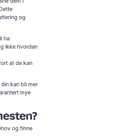
ushe dem i
Dette
uttering og
l ha
 og ikke hvordan
ort at de kan
din kan bli mer
garantert mye
nesten?
ehov og finne