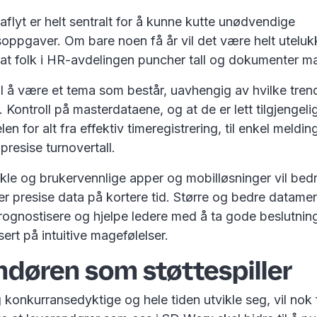
flyt er helt sentralt for å kunne kutte unødvendige
oppgaver. Om bare noen få år vil det være helt uteluk
r at folk i HR-avdelingen puncher tall og dokumenter 
l å være et tema som består, uavhengig av hvilke tre
Kontroll på masterdataene, og at de er lett tilgjengeli
en for alt fra effektiv timeregistrering, til enkel meldin
presise turnovertall.
kle og brukervennlige apper og mobilløsninger vil bedr
 presise data på kortere tid. Større og bedre datamen
prognostisere og hjelpe ledere med å ta gode beslutni
sert på intuitive magefølelser.
ndøren som støttespiller
 konkurransedyktige og hele tiden utvikle seg, vil nok