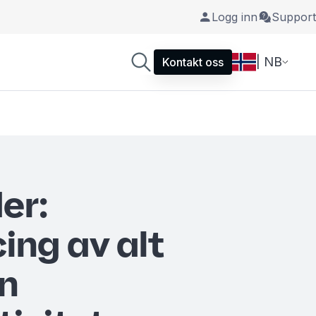
Logg inn
Support
| NB
Kontakt oss
er:
ing av alt
n