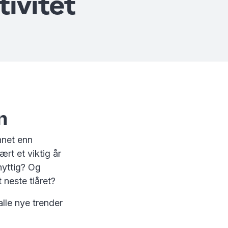
tivitet
n
annet enn
ært et viktig år
nyttig? Og
 neste tiåret?
lle nye trender