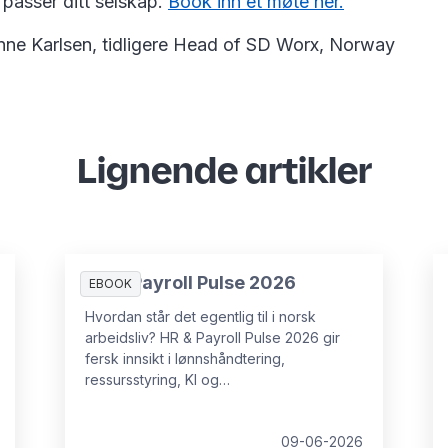
passer ditt selskap.
Book inn et møte her.
ienne Karlsen, tidligere Head of SD Worx, Norway
Lignende artikler
HR & Payroll Pulse 2026
EBOOK
Hvordan står det egentlig til i norsk
arbeidsliv? HR & Payroll Pulse 2026 gir
fersk innsikt i lønnshåndtering,
ressursstyring, KI og
medarbeideropplevelse.
09-06-2026