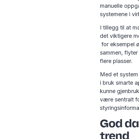
manuelle oppga
systemene i v
I tillegg til a
det viktigere m
for eksempel ø
sammen, flyter 
flere plasser.
Med et system s
i bruk smarte a
kunne gjenbruke
være sentralt f
styringsinforma
God dat
trend