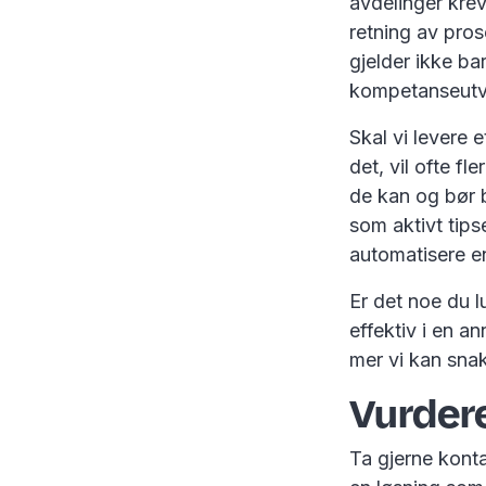
avdelinger krev
retning av pro
gjelder ikke ba
kompetanseutv
Skal vi levere 
det, vil ofte f
de kan og bør b
som aktivt tip
automatisere e
Er det noe du l
effektiv i en a
mer vi kan sn
Vurdere
Ta gjerne kont