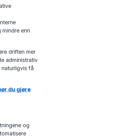
ative
interne
g mindre enn
øre driften mer
te administrativ
naturligvis få
bør du gjøre
entningene og
utomatisere