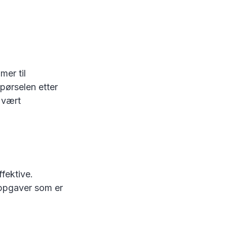
mer til
spørselen etter
 vært
ffektive.
oppgaver som er