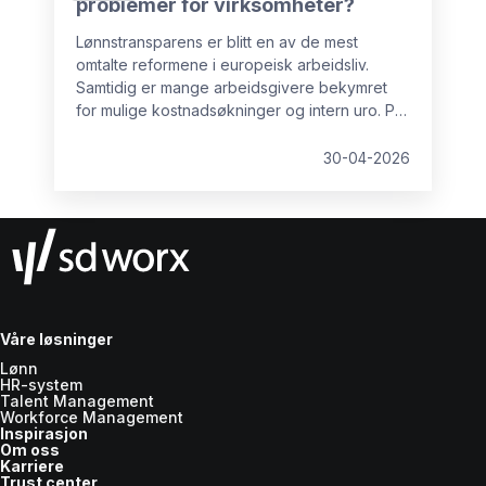
problemer for virksomheter?
Lønnstransparens er blitt en av de mest
omtalte reformene i europeisk arbeidsliv.
Samtidig er mange arbeidsgivere bekymret
for mulige kostnadsøkninger og intern uro. På
lang sikt er imidlertid ikke lønnstransparens
negativt for virksomheter. Med god
30-04-2026
forberedelse kan det tvert imot gjøre
organisasjonen bedre rustet til å lykkes over
tid. I denne artikkelen ser vi nærmere på de
vanligste bekymringene og hvordan de kan
håndteres.
Våre løsninger
Lønn
HR-system
Talent Management
Workforce Management
Inspirasjon
Om oss
Karriere
Trust center