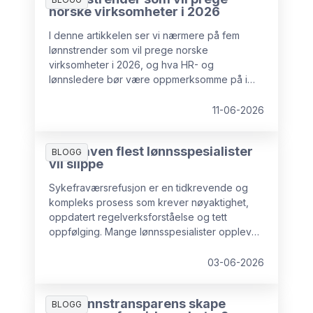
norske virksomheter i 2026
I denne artikkelen ser vi nærmere på fem
lønnstrender som vil prege norske
virksomheter i 2026, og hva HR- og
lønnsledere bør være oppmerksomme på i
tiden fremover.
11-06-2026
Oppgaven flest lønnsspesialister
BLOGG
vil slippe
Sykefraværsrefusjon er en tidkrevende og
kompleks prosess som krever nøyaktighet,
oppdatert regelverksforståelse og tett
oppfølging. Mange lønnsspesialister opplever
dette som en byrde, og stadig flere bedrifter
velger å sette bort akkurat denne oppgaven
03-06-2026
til eksterne eksperter, både for å sikre
forutsigbar arbeidsmengde i lønnsavdelingen
Kan lønnstransparens skape
og for å minimere risiko.
BLOGG