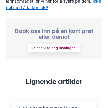
lønnsområdet, er vi her for å svare på dem.
Ikke
nøl med å ta kontakt!
Book oss inn på en kort prat
eller demo!
La oss vise deg løsningen!
Lignende artikler
5 lønnstrender som vil prege
BLOGG