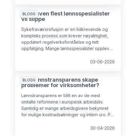
Oppgaven flest lønnsspesialister
BLOGG
vil slippe
Sykefraværsrefusjon er en tidkrevende og
kompleks prosess som krever nøyaktighet,
oppdatert regelverksforståelse og tett
oppfølging. Mange lønnsspesialister opplever
dette som en byrde, og stadig flere bedrifter
velger å sette bort akkurat denne oppgaven
03-06-2026
til eksterne eksperter, både for å sikre
forutsigbar arbeidsmengde i lønnsavdelingen
Kan lønnstransparens skape
og for å minimere risiko.
BLOGG
problemer for virksomheter?
Lønnstransparens er blitt en av de mest
omtalte reformene i europeisk arbeidsliv.
Samtidig er mange arbeidsgivere bekymret
for mulige kostnadsøkninger og intern uro. På
lang sikt er imidlertid ikke lønnstransparens
negativt for virksomheter. Med god
30-04-2026
forberedelse kan det tvert imot gjøre