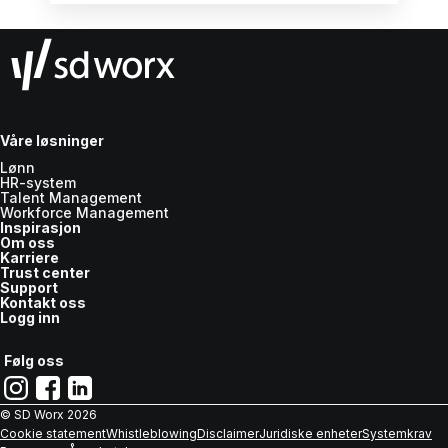
organisasjonen bedre rustet til å lykkes over
tid. I denne artikkelen ser vi nærmere på de
vanligste bekymringene og hvordan de kan
håndteres.
Våre løsninger
Lønn
HR-system
Talent Management
Workforce Management
Inspirasjon
Om oss
Karriere
Trust center
Support
Kontakt oss
Logg inn
Følg oss
© SD Worx
2026
Cookie statement
Whistleblowing
Disclaimer
Juridiske enheter
Systemkrav