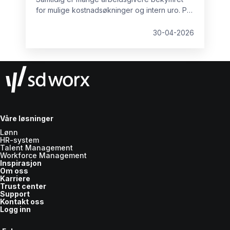
for mulige kostnadsøkninger og intern uro. På
lang sikt er imidlertid ikke lønnstransparens
negativt for virksomheter. Med god
30-04-2026
forberedelse kan det tvert imot gjøre
organisasjonen bedre rustet til å lykkes over
tid. I denne artikkelen ser vi nærmere på de
vanligste bekymringene og hvordan de kan
håndteres.
Våre løsninger
Lønn
HR-system
Talent Management
Workforce Management
Inspirasjon
Om oss
Karriere
Trust center
Support
Kontakt oss
Logg inn