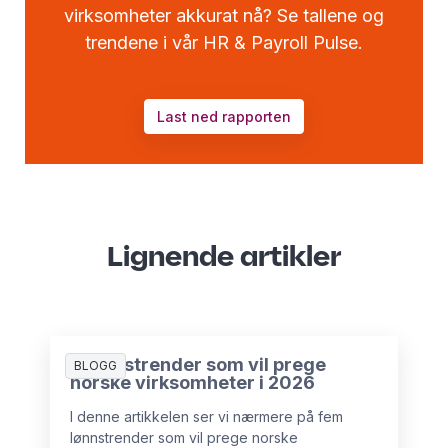
virksomheter akkurat nå? Se tallene og
trendene i vår HR & Payroll Pulse.
Last ned rapporten
Lignende artikler
5 lønnstrender som vil prege
BLOGG
norske virksomheter i 2026
I denne artikkelen ser vi nærmere på fem
lønnstrender som vil prege norske