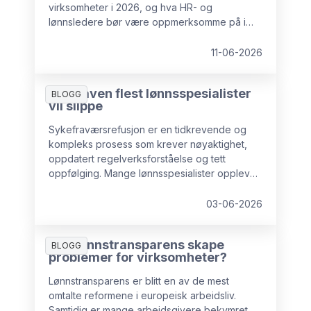
virksomheter i 2026, og hva HR- og
lønnsledere bør være oppmerksomme på i
tiden fremover.
11-06-2026
Oppgaven flest lønnsspesialister
BLOGG
vil slippe
Sykefraværsrefusjon er en tidkrevende og
kompleks prosess som krever nøyaktighet,
oppdatert regelverksforståelse og tett
oppfølging. Mange lønnsspesialister opplever
dette som en byrde, og stadig flere bedrifter
velger å sette bort akkurat denne oppgaven
03-06-2026
til eksterne eksperter, både for å sikre
forutsigbar arbeidsmengde i lønnsavdelingen
Kan lønnstransparens skape
og for å minimere risiko.
BLOGG
problemer for virksomheter?
Lønnstransparens er blitt en av de mest
omtalte reformene i europeisk arbeidsliv.
Samtidig er mange arbeidsgivere bekymret