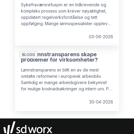
Sykefraværsrefusjon er en tidkrevende og
kompleks prosess som krever nøyaktighet,
oppdatert regelverksforståelse og tett
oppfølging. Mange lønnsspesialister opplever
dette som en byrde, og stadig flere bedrifter
velger å sette bort akkurat denne oppgaven
03-06-2026
til eksterne eksperter, både for å sikre
forutsigbar arbeidsmengde i lønnsavdelingen
Kan lønnstransparens skape
og for å minimere risiko.
BLOGG
problemer for virksomheter?
Lønnstransparens er blitt en av de mest
omtalte reformene i europeisk arbeidsliv.
Samtidig er mange arbeidsgivere bekymret
for mulige kostnadsøkninger og intern uro. På
lang sikt er imidlertid ikke lønnstransparens
negativt for virksomheter. Med god
30-04-2026
forberedelse kan det tvert imot gjøre
organisasjonen bedre rustet til å lykkes over
tid. I denne artikkelen ser vi nærmere på de
vanligste bekymringene og hvordan de kan
håndteres.