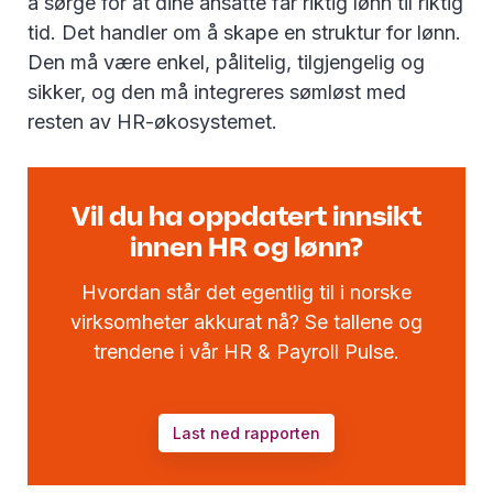
å sørge for at dine ansatte får riktig lønn til riktig
tid. Det handler om å skape en struktur for lønn.
Den må være enkel, pålitelig, tilgjengelig og
sikker, og den må integreres sømløst med
resten av HR-økosystemet.
Vil du ha oppdatert innsikt
innen HR og lønn?
Hvordan står det egentlig til i norske
virksomheter akkurat nå? Se tallene og
trendene i vår HR & Payroll Pulse.
Last ned rapporten