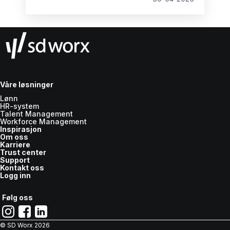
forberedelse kan det tvert imot gjøre
organisasjonen bedre rustet til å lykkes over
tid. I denne artikkelen ser vi nærmere på de
vanligste bekymringene og hvordan de kan
håndteres.
Våre løsninger
Lønn
HR-system
Talent Management
Workforce Management
Inspirasjon
Om oss
Karriere
Trust center
Support
Kontakt oss
Logg inn
Følg oss
© SD Worx
2026