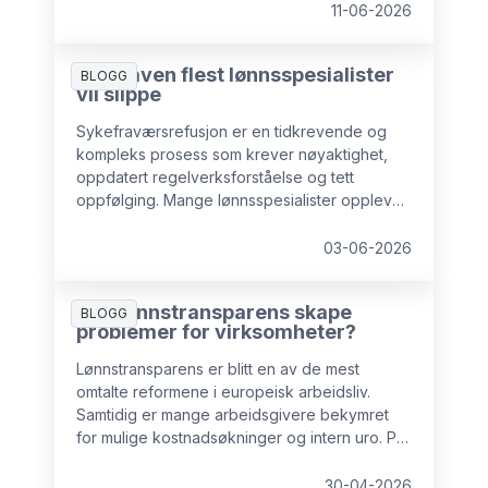
11-06-2026
Oppgaven flest lønnsspesialister
BLOGG
vil slippe
Sykefraværsrefusjon er en tidkrevende og
kompleks prosess som krever nøyaktighet,
oppdatert regelverksforståelse og tett
oppfølging. Mange lønnsspesialister opplever
dette som en byrde, og stadig flere bedrifter
velger å sette bort akkurat denne oppgaven
03-06-2026
til eksterne eksperter, både for å sikre
forutsigbar arbeidsmengde i lønnsavdelingen
Kan lønnstransparens skape
og for å minimere risiko.
BLOGG
problemer for virksomheter?
Lønnstransparens er blitt en av de mest
omtalte reformene i europeisk arbeidsliv.
Samtidig er mange arbeidsgivere bekymret
for mulige kostnadsøkninger og intern uro. På
lang sikt er imidlertid ikke lønnstransparens
negativt for virksomheter. Med god
30-04-2026