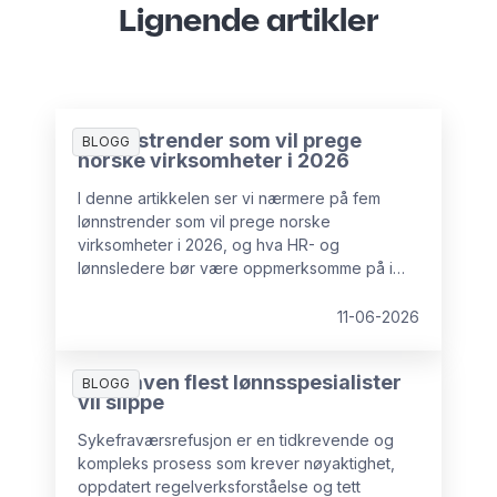
Lignende artikler
5 lønnstrender som vil prege
BLOGG
norske virksomheter i 2026
I denne artikkelen ser vi nærmere på fem
lønnstrender som vil prege norske
virksomheter i 2026, og hva HR- og
lønnsledere bør være oppmerksomme på i
tiden fremover.
11-06-2026
Oppgaven flest lønnsspesialister
BLOGG
vil slippe
Sykefraværsrefusjon er en tidkrevende og
kompleks prosess som krever nøyaktighet,
oppdatert regelverksforståelse og tett