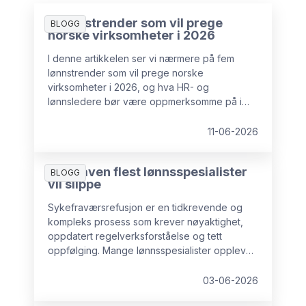
5 lønnstrender som vil prege
BLOGG
norske virksomheter i 2026
I denne artikkelen ser vi nærmere på fem
lønnstrender som vil prege norske
virksomheter i 2026, og hva HR- og
lønnsledere bør være oppmerksomme på i
tiden fremover.
11-06-2026
Oppgaven flest lønnsspesialister
BLOGG
vil slippe
Sykefraværsrefusjon er en tidkrevende og
kompleks prosess som krever nøyaktighet,
oppdatert regelverksforståelse og tett
oppfølging. Mange lønnsspesialister opplever
dette som en byrde, og stadig flere bedrifter
velger å sette bort akkurat denne oppgaven
03-06-2026
til eksterne eksperter, både for å sikre