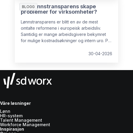
forutsigbar arbeidsmengde i lønnsavdelingen
Kan lønnstransparens skape
og for å minimere risiko.
BLOGG
problemer for virksomheter?
Lønnstransparens er blitt en av de mest
omtalte reformene i europeisk arbeidsliv.
Samtidig er mange arbeidsgivere bekymret
for mulige kostnadsøkninger og intern uro. På
lang sikt er imidlertid ikke lønnstransparens
negativt for virksomheter. Med god
30-04-2026
forberedelse kan det tvert imot gjøre
organisasjonen bedre rustet til å lykkes over
tid. I denne artikkelen ser vi nærmere på de
vanligste bekymringene og hvordan de kan
håndteres.
Våre løsninger
Lønn
HR-system
Talent Management
Workforce Management
Inspirasjon