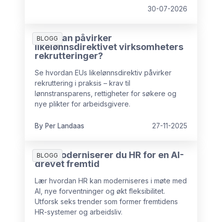
30-07-2026
Hvordan påvirker
BLOGG
likelønnsdirektivet virksomheters
rekrutteringer?
Se hvordan EUs likelønnsdirektiv påvirker
rekruttering i praksis – krav til
lønnstransparens, rettigheter for søkere og
nye plikter for arbeidsgivere.
By Per Landaas
27-11-2025
Slik moderniserer du HR for en AI-
BLOGG
drevet fremtid
Lær hvordan HR kan moderniseres i møte med
AI, nye forventninger og økt fleksibilitet.
Utforsk seks trender som former fremtidens
HR-systemer og arbeidsliv.