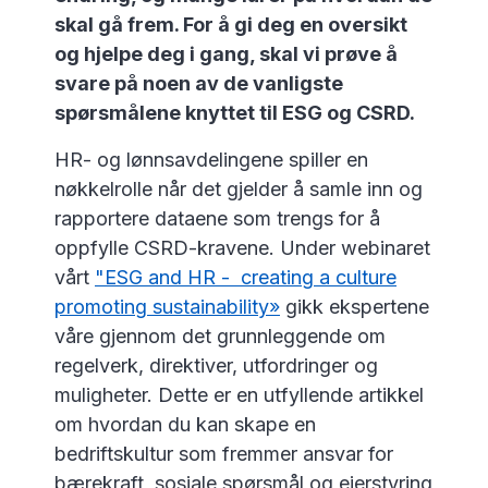
skal gå frem. For å gi deg en oversikt
og hjelpe deg i gang, skal vi prøve å
svare på noen av de vanligste
spørsmålene knyttet til ESG og CSRD.
HR- og lønnsavdelingene spiller en
nøkkelrolle når det gjelder å samle inn og
rapportere dataene som trengs for å
oppfylle CSRD-kravene. Under webinaret
vårt
"ESG and HR - creating a culture
promoting sustainability»
gikk ekspertene
våre gjennom det grunnleggende om
regelverk, direktiver, utfordringer og
muligheter. Dette er en utfyllende artikkel
om hvordan du kan skape en
bedriftskultur som fremmer ansvar for
bærekraft, sosiale spørsmål og eierstyring