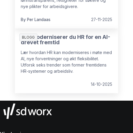
lønnstransparens, rettigheter for søkere og
nye plikter for arbeidsgivere.
By Per Landaas
27-11-2025
Slik moderniserer du HR for en AI-
BLOGG
drevet fremtid
Lær hvordan HR kan moderniseres i møte med
AI, nye forventninger og økt fleksibilitet.
Utforsk seks trender som former fremtidens
HR-systemer og arbeidsliv.
14-10-2025