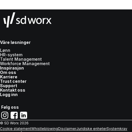
Våre løsninger
Lønn
HR-system
Talent Management
Workforce Management
Inspirasjon
Om oss
Karriere
Trust center
Support
Kontakt oss
Logg inn
Følg oss
© SD Worx
2026
Cookie statement
Whistleblowing
Disclaimer
Juridiske enheter
Systemkrav