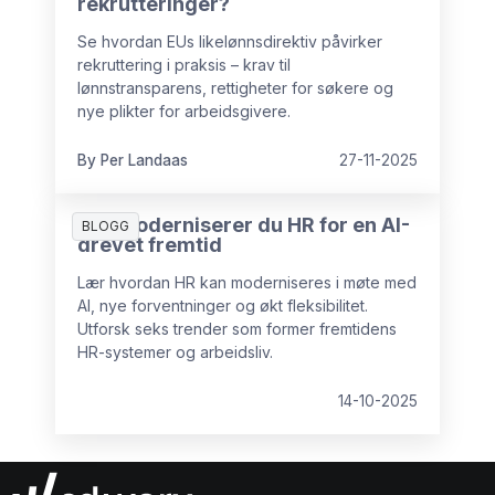
rekrutteringer?
Se hvordan EUs likelønnsdirektiv påvirker
rekruttering i praksis – krav til
lønnstransparens, rettigheter for søkere og
nye plikter for arbeidsgivere.
By Per Landaas
27-11-2025
Slik moderniserer du HR for en AI-
BLOGG
drevet fremtid
Lær hvordan HR kan moderniseres i møte med
AI, nye forventninger og økt fleksibilitet.
Utforsk seks trender som former fremtidens
HR-systemer og arbeidsliv.
14-10-2025