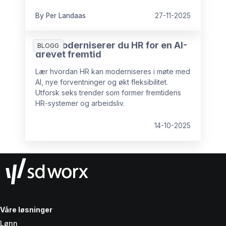
By Per Landaas
27-11-2025
Slik moderniserer du HR for en AI-
BLOGG
drevet fremtid
Lær hvordan HR kan moderniseres i møte med
AI, nye forventninger og økt fleksibilitet.
Utforsk seks trender som former fremtidens
HR-systemer og arbeidsliv.
14-10-2025
Våre løsninger
Lønn