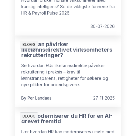
Hvordan bruker norske virksomheter med
kunstig intelligens? Se de viktigste funnene fra
HR & Payroll Pulse 2026.
30-07-2026
Hvordan påvirker
BLOGG
likelønnsdirektivet virksomheters
rekrutteringer?
Se hvordan EUs likelønnsdirektiv påvirker
rekruttering i praksis – krav til
lønnstransparens, rettigheter for søkere og
nye plikter for arbeidsgivere.
By Per Landaas
27-11-2025
Slik moderniserer du HR for en AI-
BLOGG
drevet fremtid
Lær hvordan HR kan moderniseres i møte med