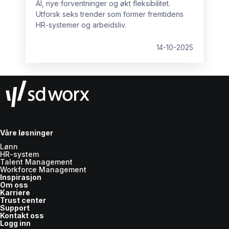
AI, nye forventninger og økt fleksibilitet.
Utforsk seks trender som former fremtidens
HR-systemer og arbeidsliv.
14-10-2025
Våre løsninger
Lønn
HR-system
Talent Management
Workforce Management
Inspirasjon
Om oss
Karriere
Trust center
Support
Kontakt oss
Logg inn