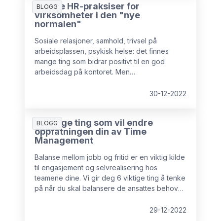
5 gode HR-praksiser for
BLOGG
virksomheter i den "nye
normalen"
Sosiale relasjoner, samhold, trivsel på
arbeidsplassen, psykisk helse: det finnes
mange ting som bidrar positivt til en god
arbeidsdag på kontoret. Men
koronapandemien har satt sine spor. Derfor er
det nødvendig med justeringer som fremmer
30-12-2022
smidighet, utveksling, samarbeid og velferd.
6 viktige ting som vil endre
BLOGG
oppfatningen din av Time
Management
Balanse mellom jobb og fritid er en viktig kilde
til engasjement og selvrealisering hos
teamene dine. Vi gir deg 6 viktige ting å tenke
på når du skal balansere de ansattes behov
med bedriftens behov.
29-12-2022