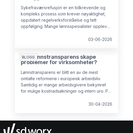
Sykefraværsrefusjon er en tidkrevende og
kompleks prosess som krever nøyaktighet,
oppdatert regelverksforståelse og tett
oppfølging. Mange lønnsspesialister opplever
dette som en byrde, og stadig flere bedrifter
velger å sette bort akkurat denne oppgaven
03-06-2026
til eksterne eksperter, både for å sikre
forutsigbar arbeidsmengde i lønnsavdelingen
Kan lønnstransparens skape
og for å minimere risiko.
BLOGG
problemer for virksomheter?
Lønnstransparens er blitt en av de mest
omtalte reformene i europeisk arbeidsliv.
Samtidig er mange arbeidsgivere bekymret
for mulige kostnadsøkninger og intern uro. På
lang sikt er imidlertid ikke lønnstransparens
negativt for virksomheter. Med god
30-04-2026
forberedelse kan det tvert imot gjøre
organisasjonen bedre rustet til å lykkes over
tid. I denne artikkelen ser vi nærmere på de
vanligste bekymringene og hvordan de kan